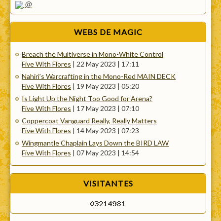
@
WEBS
DE MAGIC
Breach the Multiverse in Mono-White Control
Five With Flores
|
22 May 2023 | 17:11
Nahiri’s Warcrafting in the Mono-Red MAIN DECK
Five With Flores
|
19 May 2023 | 05:20
Is Light Up the Night Too Good for Arena?
Five With Flores
|
17 May 2023 | 07:10
Coppercoat Vanguard Really, Really Matters
Five With Flores
|
14 May 2023 | 07:23
Wingmantle Chaplain Lays Down the BIRD LAW
Five With Flores
|
07 May 2023 | 14:54
VISITANTES