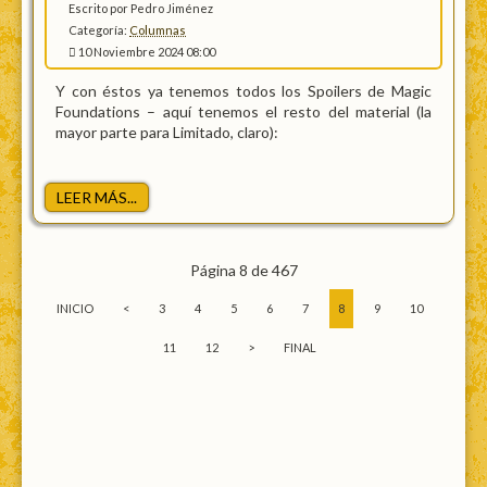
Escrito por Pedro Jiménez
Categoría:
Columnas
10 Noviembre 2024 08:00
Y con éstos ya tenemos todos los Spoilers de Magic
Foundations – aquí tenemos el resto del material (la
mayor parte para Limitado, claro):
LEER MÁS...
Página 8 de 467
INICIO
<
3
4
5
6
7
8
9
10
11
12
>
FINAL