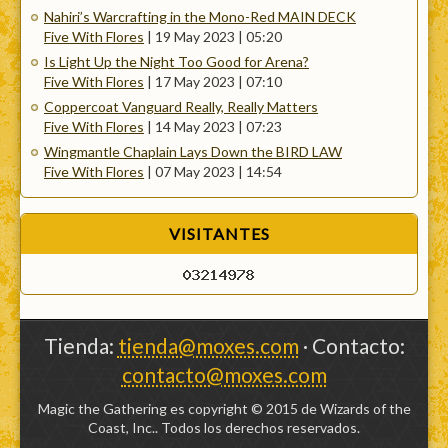
Nahiri’s Warcrafting in the Mono-Red MAIN DECK
Five With Flores
|
19 May 2023 | 05:20
Is Light Up the Night Too Good for Arena?
Five With Flores
|
17 May 2023 | 07:10
Coppercoat Vanguard Really, Really Matters
Five With Flores
|
14 May 2023 | 07:23
Wingmantle Chaplain Lays Down the BIRD LAW
Five With Flores
|
07 May 2023 | 14:54
VISITANTES
Tienda:
tienda@moxes.com
· Contacto:
contacto@moxes.com
Magic the Gathering es copyright © 2015 de Wizards of the
Coast, Inc.. Todos los derechos reservados.