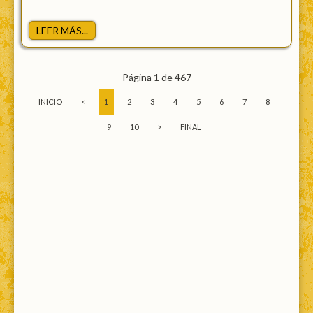
LEER MÁS...
Página 1 de 467
INICIO
<
1
2
3
4
5
6
7
8
9
10
>
FINAL