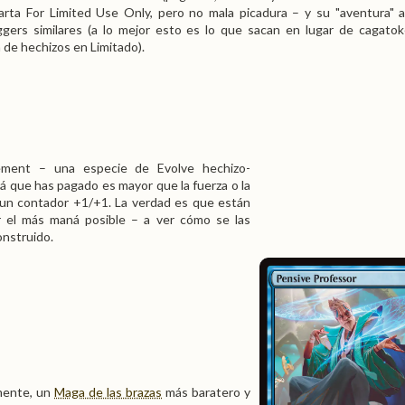
rta For Limited Use Only, pero no mala picadura – y su "aventura" 
ggers similares (a lo mejor esto es lo que sacan en lugar de cagato
de hechizos en Limitado).
rement – una especie de Evolve hechizo-
á que has pagado es mayor que la fuerza o la
a un contador +1/+1. La verdad es que están
 el más maná posible – a ver cómo se las
onstruido.
amente, un
Maga de las brazas
más baratero y