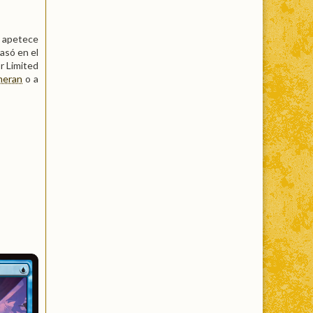
 apetece
asó en el
or Limited
meran
o a