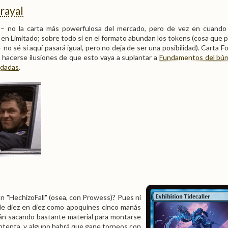
rayal
 – no la carta más powerfulosa del mercado, pero de vez en cuando
 en Limitado; sobre todo si en el formato abundan los tokens (cosa que p
 no sé si aquí pasará igual, pero no deja de ser una posibilidad). Carta F
 hacerse ilusiones de que esto vaya a suplantar a
Fundamentos del bú
ndadas
.
on "HechizoFall" (osea, con Prowess)? Pues ni
de diez en diez como apoquines cinco manás
án sacando bastante material para montarse
intenta, y alguno habrá que gane torneos con