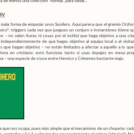
de menos una colección "normal", para variar...
ay
 mala forma de empezar unos Spoilers. Aquí parece que el gremio Orzhov
ico": triggers cada vez que juegues un conjuro o instantáneo (tiene q
o – no valen Auras ni cosas por el estilo) que haga objetivo a una cria
 independientemente de que hagas objetivo al equipo local o al visitan
os que hagan objetivo – no están limitados a afectar a aquello a lo que
Ahora en cristiano: esto funciona tanto si usas dopajes en mesa pr
na – una especie de cruce entre Heroico y Crímenes bastante majo.
ta que nos ocupa, pues más simple que el mecanismo de un chupete: cad
en, contador +1/+1 a alguien (no necesariamente el primer "alguien"). No 