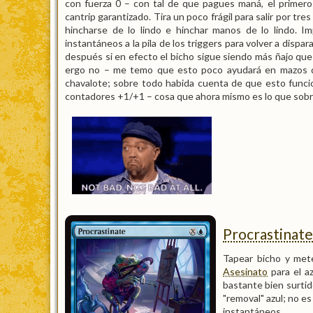
con fuerza 0 – con tal de que pagues maná, el primer
cantrip garantizado. Tira un poco frágil para salir por 
hincharse de lo lindo e hinchar manos de lo lindo. I
instantáneos a la pila de los triggers para volver a dispa
después si en efecto el bicho sigue siendo más ñajo que
ergo no – me temo que esto poco ayudará en mazos de
chavalote; sobre todo habida cuenta de que esto funci
contadores +1/+1 – cosa que ahora mismo es lo que sobr
Procrastinate
Tapear bicho y met
Asesinato
para el a
bastante bien surti
"removal" azul; no e
instantáneos.