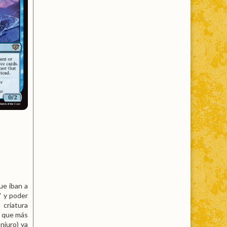
ue iban a
" y poder
 criatura
o que más
njuro) ya