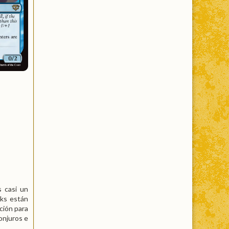
s casi un
lks están
ción para
conjuros e