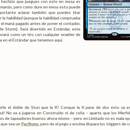
o hechizo que juegues con esto en mesa es
tres manás, pero como dure en mesa esto puede
mportante aclarar también que puedes tirar
rar la habilidad (aunque la habilidad comprueba
 el maná pagado antes de poner el contador,
 Storm). Será divertido en Estándar, este
onará como un tiro con cualquier enabler de
a en el Estándar que tenemos aquí.
erle el doble de Stun que la X? Conque la X pase de dos esto ya e
zul! No va a jugarse en Construido ni de coña – aparte que los Merfo
dos de tapeadores buenos ahora mismo – pero en Limitado no es mala op
s que sea un
Pacifismo
, pero da el pego y encima dispara los triggers de 