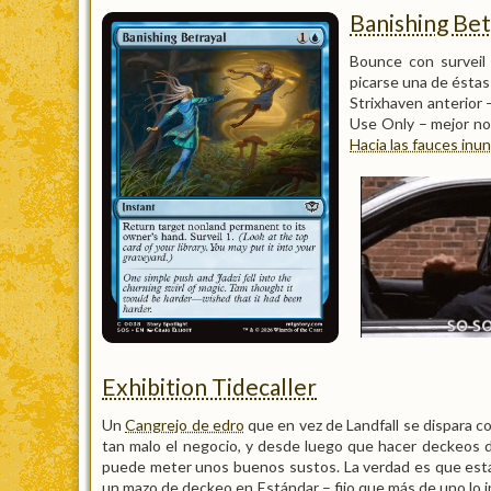
Banishing Bet
Bounce con surveil
picarse una de éstas
Strixhaven anterior –
Use Only – mejor no
Hacia las fauces inu
Exhibition Tidecaller
Un
Cangrejo de edro
que en vez de Landfall se dispara c
tan malo el negocio, y desde luego que hacer deckeos 
puede meter unos buenos sustos. La verdad es que est
un mazo de deckeo en Estándar – fijo que más de uno lo 