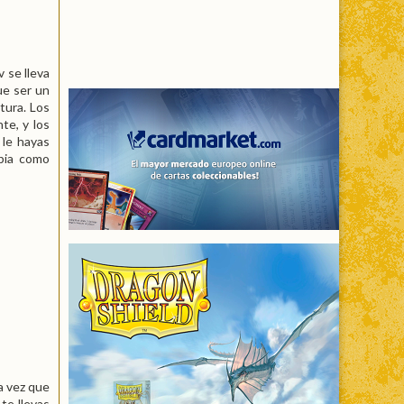
 se lleva
ue ser un
tura. Los
te, y los
 le hayas
opia como
a vez que
te llevas