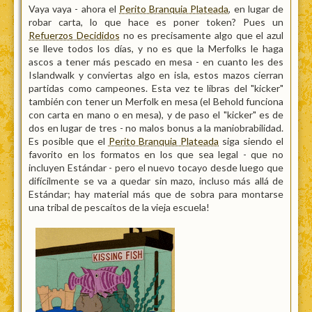
Vaya vaya - ahora el
Perito Branquia Plateada
, en lugar de
robar carta, lo que hace es poner token? Pues un
Refuerzos Decididos
no es precisamente algo que el azul
se lleve todos los días, y no es que la Merfolks le haga
ascos a tener más pescado en mesa - en cuanto les des
Islandwalk y conviertas algo en isla, estos mazos cierran
partidas como campeones. Esta vez te libras del "kicker"
también con tener un Merfolk en mesa (el Behold funciona
con carta en mano o en mesa), y de paso el "kicker" es de
dos en lugar de tres - no malos bonus a la maniobrabilidad.
Es posible que el
Perito Branquia Plateada
siga siendo el
favorito en los formatos en los que sea legal - que no
incluyen Estándar - pero el nuevo tocayo desde luego que
difícilmente se va a quedar sin mazo, incluso más allá de
Estándar; hay material más que de sobra para montarse
una tribal de pescaítos de la vieja escuela!