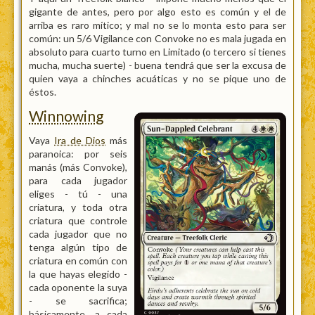
gigante de antes, pero por algo esto es común y el de
arriba es raro mítico; y mal no se lo monta esto para ser
común: un 5/6 Vigilance con Convoke no es mala jugada en
absoluto para cuarto turno en Limitado (o tercero si tienes
mucha, mucha suerte) - buena tendrá que ser la excusa de
quien vaya a chinches acuáticas y no se pique uno de
éstos.
Winnowing
Vaya
Ira de Dios
más
paranoica: por seis
manás (más Convoke),
para cada jugador
eliges - tú - una
criatura, y toda otra
criatura que controle
cada jugador que no
tenga algún tipo de
criatura en común con
la que hayas elegido -
cada oponente la suya
- se sacrifica;
básicamente, a cada