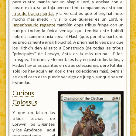
pero cuatro manás por un simple Lord, y encima con el
coste extra, se antoja overcosted; comparamos esto con
Trío de trama mental
, y la verdad es que el original mete
mucho más miedo - y si lo que quieres es un Lord, el
Imperiosaurio regente
también dopa tribus fringe con un
cuerpo tocho; la única ventaja que tendría este hobbit
sobre la competencia sería el Flash (que, por otra parte, no
es precisamente grog flojucho). A priori mal lo veo para que
los Kithkin den el salto a Construido (de todas las tribus
"principales" de Lorwyn, ésta es la más raruna - Elfos,
Trasgos, Tritones y Elementales hay en casi todos lados, y
Hadas hay unas cuántas en otras colecciones, pero Kithkin
sólo los hay aquí y en dos o tres colecciones más), pero si
se da el caso esto puede ver algo de juego, aunque sea en
Estándar.
Curious
Colossus
Y que no falten las
tribus tochas de
Lorwyn: los Gigantes
y los Arbóreos - aquí
representando el