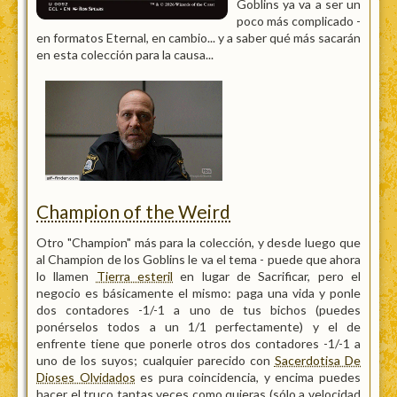
Goblins ya va a ser un
poco más complicado -
en formatos Eternal, en cambio... y a saber qué más sacarán
en esta colección para la causa...
Champion of the Weird
Otro "Champion" más para la colección, y desde luego que
al Champion de los Goblins le va el tema - puede que ahora
lo llamen
Tierra esteril
en lugar de Sacrificar, pero el
negocio es básicamente el mismo: paga una vida y ponle
dos contadores -1/-1 a uno de tus bichos (puedes
ponérselos todos a un 1/1 perfectamente) y el de
enfrente tiene que ponerle otros dos contadores -1/-1 a
uno de los suyos; cualquier parecido con
Sacerdotisa De
Dioses Olvidados
es pura coincidencia, y encima puedes
hacer el truco tantas veces como quieras (sólo a velocidad