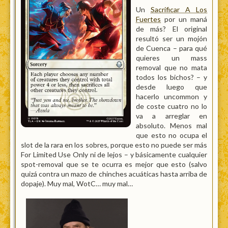
Un
Sacrificar A Los
Fuertes
por un maná
de más? El original
resultó ser un mojón
de Cuenca – para qué
quieres un mass
removal que no mata
todos los bichos? – y
desde luego que
hacerlo uncommon y
de coste cuatro no lo
va a arreglar en
absoluto. Menos mal
que esto no ocupa el
slot de la rara en los sobres, porque esto no puede ser más
For Limited Use Only ni de lejos – y básicamente cualquier
spot-removal que se te ocurra es mejor que esto (salvo
quizá contra un mazo de chinches acuáticas hasta arriba de
dopaje). Muy mal, WotC… muy mal…