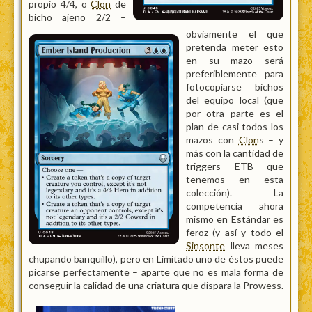
propio 4/4, o
Clon
de
bicho ajeno 2/2 –
obviamente el que
pretenda meter esto
en su mazo será
preferiblemente para
fotocopiarse bichos
del equipo local (que
por otra parte es el
plan de casi todos los
mazos con
Clon
s – y
más con la cantidad de
triggers ETB que
tenemos en esta
colección). La
competencia ahora
mismo en Estándar es
feroz (y así y todo el
Sinsonte
lleva meses
chupando banquillo), pero en Limitado uno de éstos puede
picarse perfectamente – aparte que no es mala forma de
conseguir la calidad de una criatura que dispara la Prowess.