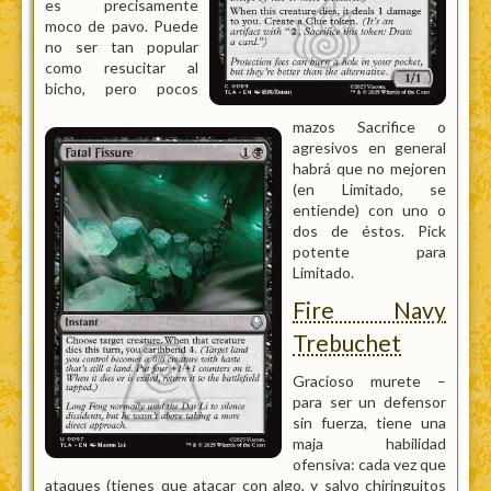
es precisamente
moco de pavo. Puede
no ser tan popular
como resucitar al
bicho, pero pocos
mazos Sacrifice o
agresivos en general
habrá que no mejoren
(en Limitado, se
entiende) con uno o
dos de éstos. Pick
potente para
Limitado.
Fire Navy
Trebuchet
Gracioso murete –
para ser un defensor
sin fuerza, tiene una
maja habilidad
ofensiva: cada vez que
ataques (tienes que atacar con algo, y salvo chiringuitos