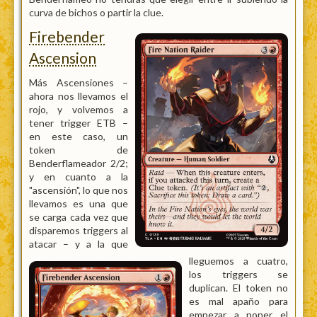
curva de bichos o partir la clue.
Firebender
Ascension
Más Ascensiones –
ahora nos llevamos el
rojo, y volvemos a
tener trigger ETB –
en este caso, un
token de
Benderflameador 2/2;
y en cuanto a la
"ascensión", lo que nos
llevamos es una que
se carga cada vez que
disparemos triggers al
atacar – y a la que
lleguemos a cuatro,
los triggers se
duplican. El token no
es mal apaño para
empezar a poner el