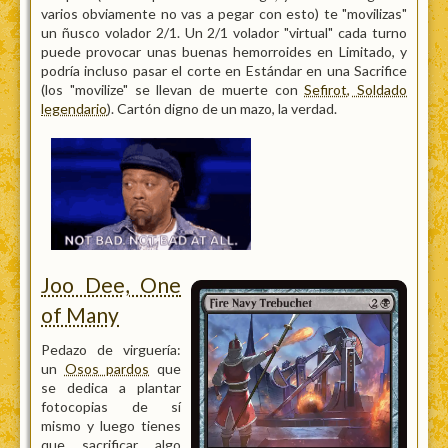
varios obviamente no vas a pegar con esto) te "movilizas"
un ñusco volador 2/1. Un 2/1 volador "virtual" cada turno
puede provocar unas buenas hemorroides en Limitado, y
podría incluso pasar el corte en Estándar en una Sacrifice
(los "movilize" se llevan de muerte con
Sefirot, Soldado
legendario
). Cartón digno de un mazo, la verdad.
Joo Dee, One
of Many
Pedazo de virguería:
un
Osos pardos
que
se dedica a plantar
fotocopias de sí
mismo y luego tienes
que sacrificar algo