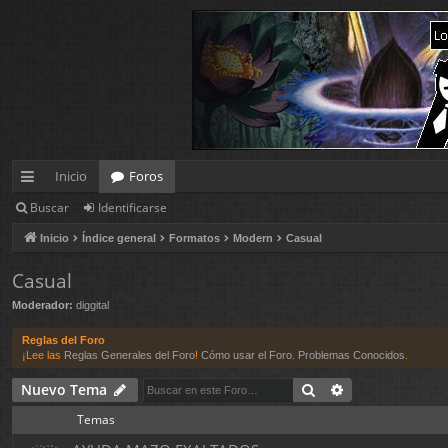
Inicio
Foros
Buscar
Identificarse
nl
Inicio
Índice general
Formatos
Modern
Casual
ac
es
Casual
Moderador:
diggital
rá
pi
Reglas del Foro
¡Lee las
Reglas Generales del Foro
!
Cómo usar el Foro
.
Problemas Conocidos
.
d
Buscar
Búsqueda ava
Nuevo Tema
os
Temas