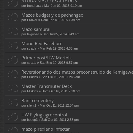
AYUDA MAZO EXALTADOS
por
frenchata
» Mar Jun 02, 2015 9:10 pm
Mazos budget y de pachangeo
por
Fralvar
» Dom Feb 01, 2015 7:39 pm
Mazo samurai
por
talgoose
» Sab Jul 05, 2014 8:43 am
Mono Red Faceburn
por
strada
» Mar Feb 19, 2013 4:33 am
Primer post/UW Merfolk
por
strada
» Sab Ene 19, 2013 9:57 pm
Reversionando dos mazos preconstruido de Kamigaw
por
Fliskins
» Sab Dic 10, 2011 11:46 am
Master Transmuter Deck
por
Fliskins
» Dom Oct 16, 2011 2:10 pm
Bant cementery
por
silent1
» Mar Oct 11, 2011 12:54 pm
UW Flying agrocontrol
por
bobcp3
» Sab Oct 01, 2011 2:58 pm
mazo pirexiano infectar