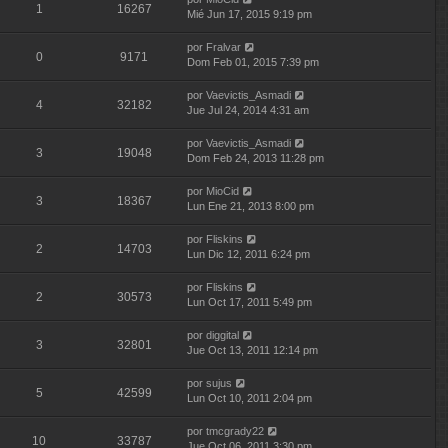
1
16267
Mié Jun 17, 2015 9:19 pm
por
Fralvar
0
9171
Dom Feb 01, 2015 7:39 pm
por
Vaevictis_Asmadi
4
32182
Jue Jul 24, 2014 4:31 am
por
Vaevictis_Asmadi
3
19048
Dom Feb 24, 2013 11:28 pm
por
MioCid
3
18367
Lun Ene 21, 2013 8:00 pm
por
Fliskins
2
14703
Lun Dic 12, 2011 6:24 pm
por
Fliskins
2
30573
Lun Oct 17, 2011 5:49 pm
por
diggital
3
32801
Jue Oct 13, 2011 12:14 pm
por
sujus
5
42599
Lun Oct 10, 2011 2:04 pm
por
tmcgrady22
10
33787
Jue Oct 06, 2011 3:30 pm