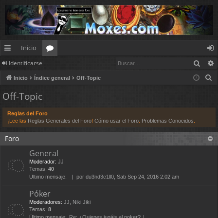
Inicio
Busc
Identificarse
nl
or
de
B
Inicio
Índice general
Off-Topic
ac
os
nt
u
Off-Topic
es
ifi
s
c
rá
ca
Reglas del Foro
a
¡Lee las
Reglas Generales del Foro
!
Cómo usar el Foro
.
Problemas Conocidos
.
pi
rs
r
Foro
d
e
General
os
Moderador:
JJ
Temas:
40
Último mensaje:
por
du3nd3c1ll0
, Sab Sep 24, 2016 2:02 am
Póker
Moderadores:
JJ
,
Niki Jiki
Temas:
8
Último mensaje:
Re: ¿Quienes jugáis al poker?