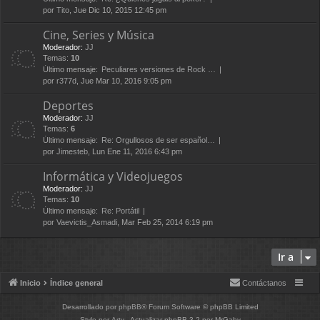
por
Tito
, Jue Dic 10, 2015 12:45 pm
Cine, Series y Música
Moderador:
JJ
Temas:
10
Último mensaje:
Peculiares versiones de Rock …
por
r377d
, Jue Mar 10, 2016 9:05 pm
Deportes
Moderador:
JJ
Temas:
6
Último mensaje:
Re: Orgullosos de ser español…
por
Jimesteb
, Lun Ene 11, 2016 6:43 pm
Informática y Videojuegos
Moderador:
JJ
Temas:
10
Último mensaje:
Re: Portátil
por
Vaevictis_Asmadi
, Mar Feb 25, 2014 6:19 pm
Ir a
Inicio
Índice general
Contáctanos
Desarrollado por
phpBB
® Forum Software © phpBB Limited
Style por
Arty
- Actualizar phpBB 3.2 por MrGaby