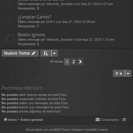
Último mensaje por
Vaevictis_Asmadi
«
Lun Sep 27, 2010 4:27 pm
Respuestas:
3
¿Limpiar Cartas?
Último mensaje por
Duff
«
Lun Sep 27, 2010 10:38 pm
Respuestas:
7
Botón Ignore.
Último mensaje por
Vaevictis_Asmadi
«
Dom Ago 22, 2010 7:10 pm
Respuestas:
1
Nuevo Tema
2
1
Siguiente
49 temas
Ir a
Permisos del foro
No puedes
abrir nuevos temas en este Foro
No puedes
responder a temas en este Foro
No puedes
editar sus mensajes en este Foro
No puedes
borrar sus mensajes en este Foro
No puedes
enviar adjuntos en este Foro
Inicio
Índice general
Contáctanos
Desarrollado por
phpBB
® Forum Software © phpBB Limited