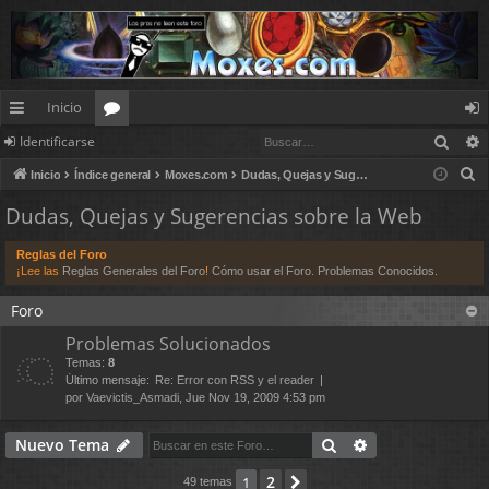
Inicio
Busc
Identificarse
nl
or
de
B
Inicio
Índice general
Moxes.com
Dudas, Quejas y Sugerencias sobre la Web
ac
os
nt
u
Dudas, Quejas y Sugerencias sobre la Web
es
ifi
s
c
rá
ca
Reglas del Foro
a
¡Lee las
Reglas Generales del Foro
!
Cómo usar el Foro
.
Problemas Conocidos
.
pi
rs
r
Foro
d
e
Problemas Solucionados
os
Temas:
8
Último mensaje:
Re: Error con RSS y el reader
por
Vaevictis_Asmadi
, Jue Nov 19, 2009 4:53 pm
Buscar
Búsqueda avan
Nuevo Tema
2
1
Siguiente
49 temas