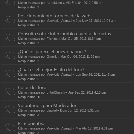
Último mensaje por
ramekiano
«
Mié Ene 04, 2012 2:58 pm
Respuestas:
3
Posicionamiento torneos de la web.
Último mensaje por
Vaevictis_Asmadi
«
Jue Nov 17, 2011 12:04 am
Respuestas:
2
Consulta sobre intercambio o venta de cartas
Último mensaje por
Fliskins
«
Mar Oct 25, 2011 10:34 pm
Respuestas:
3
¿Qué os parece el nuevo banner?
Último mensaje por
Gmork
«
Mar Oct 04, 2011 11:29 pm
Respuestas:
3
¿Cual es el mejor Estilo del foro?
Último mensaje por
Vaevictis_Asmadi
«
Lun Sep 26, 2011 11:47 pm
Respuestas:
5
Color del foro.
Último mensaje por
oftheChurch
«
Jue Sep 22, 2011 4:16 pm
Respuestas:
11
Voluntarios para Moderador
Último mensaje por
diggital
«
Dom Jun 12, 2011 5:31 pm
Respuestas:
3
Este puente...
Último mensaje por
Vaevictis_Asmadi
«
Mar Abr 12, 2011 4:31 pm
Respuestas:
2