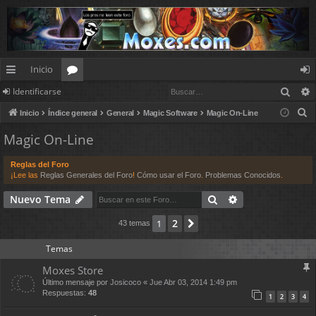
Inicio
Busc
Identificarse
nl
or
de
B
Inicio
Índice general
General
Magic Software
Magic On-Line
ac
os
nt
u
Magic On-Line
es
ifi
s
c
rá
ca
Reglas del Foro
a
¡Lee las
Reglas Generales del Foro
!
Cómo usar el Foro
.
Problemas Conocidos
.
pi
rs
r
Buscar
Búsqueda avan
Nuevo Tema
d
e
2
1
Siguiente
43 temas
os
Temas
Moxes Store
Último mensaje por
Josicoco
«
Jue Abr 03, 2014 1:49 pm
Respuestas:
48
1
2
3
4