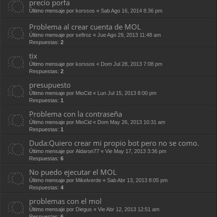
precio porfa
Último mensaje por
korssos
«
Sab Ago 16, 2014 8:36 pm
Problema al crear cuenta de MOL
Último mensaje por
sefiroz
«
Jue Ago 29, 2013 11:48 am
Respuestas:
2
tix
Último mensaje por
korssos
«
Dom Jul 28, 2013 7:08 pm
Respuestas:
2
presupuesto
Último mensaje por
MioCid
«
Lun Jul 15, 2013 8:00 pm
Respuestas:
1
Problema con la contraseña
Último mensaje por
MioCid
«
Dom May 26, 2013 10:31 am
Respuestas:
1
Duda:Quiero crear mi propio bot pero no se como.
Último mensaje por
Aldaron77
«
Vie May 17, 2013 3:36 pm
Respuestas:
6
No puedo ejecutar el MOL
Último mensaje por
Mikelverde
«
Sab Abr 13, 2013 8:05 pm
Respuestas:
4
problemas con el mol
Último mensaje por
Diegus
«
Vie Abr 12, 2013 12:51 am
Respuestas:
6