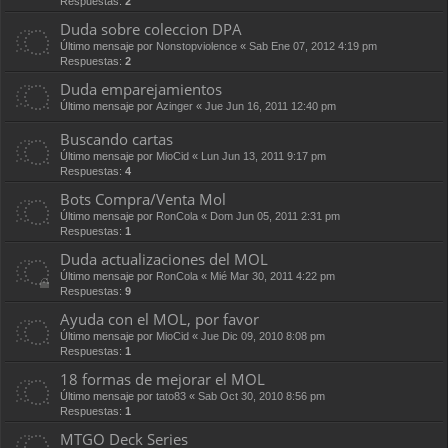
Respuestas:
2
Duda sobre coleccion DPA
Último mensaje por
Nonstopviolence
«
Sab Ene 07, 2012 4:19 pm
Respuestas:
2
Duda emparejamientos
Último mensaje por
Azinger
«
Jue Jun 16, 2011 12:40 pm
Buscando cartas
Último mensaje por
MioCid
«
Lun Jun 13, 2011 9:17 pm
Respuestas:
4
Bots Compra/Venta Mol
Último mensaje por
RonCola
«
Dom Jun 05, 2011 2:31 pm
Respuestas:
1
Duda actualizaciones del MOL
Último mensaje por
RonCola
«
Mié Mar 30, 2011 4:22 pm
Respuestas:
9
Ayuda con el MOL, por favor
Último mensaje por
MioCid
«
Jue Dic 09, 2010 8:08 pm
Respuestas:
1
18 formas de mejorar el MOL
Último mensaje por
tato83
«
Sab Oct 30, 2010 8:56 pm
Respuestas:
1
MTGO Deck Series