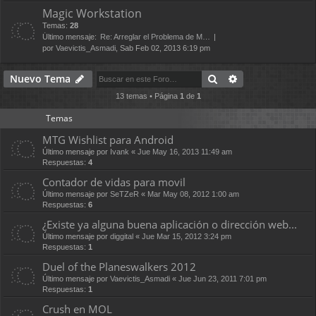
Magic Workstation
Temas:
28
Último mensaje:
Re: Arreglar el Problema de M…
por
Vaevictis_Asmadi
, Sab Feb 02, 2013 6:19 pm
Buscar
Búsqueda avan
Nuevo Tema
13 temas • Página
1
de
1
Temas
MTG Wishlist para Android
Último mensaje por
Ivank
«
Jue May 16, 2013 11:49 am
Respuestas:
4
Contador de vidas para movil
Último mensaje por
SeTZeR
«
Mar May 08, 2012 1:00 am
Respuestas:
6
¿Existe ya alguna buena aplicación o dirección web...
Último mensaje por
diggital
«
Jue Mar 15, 2012 3:24 pm
Respuestas:
1
Duel of the Planeswalkers 2012
Último mensaje por
Vaevictis_Asmadi
«
Jue Jun 23, 2011 7:01 pm
Respuestas:
1
Crush en MOL