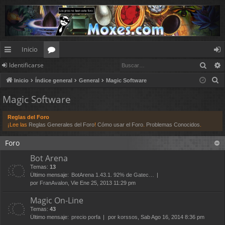
Inicio
Busc
Identificarse
nl
or
de
B
Inicio
Índice general
General
Magic Software
ac
os
nt
u
Magic Software
es
ifi
s
c
rá
ca
Reglas del Foro
a
¡Lee las
Reglas Generales del Foro
!
Cómo usar el Foro
.
Problemas Conocidos
.
pi
rs
r
Foro
d
e
Bot Arena
os
Temas:
13
Último mensaje:
BotArena 1.43.1. 92% de Gatec…
por
FranAvalon
, Vie Ene 25, 2013 11:29 pm
Magic On-Line
Temas:
43
Último mensaje:
precio porfa
por
korssos
, Sab Ago 16, 2014 8:36 pm