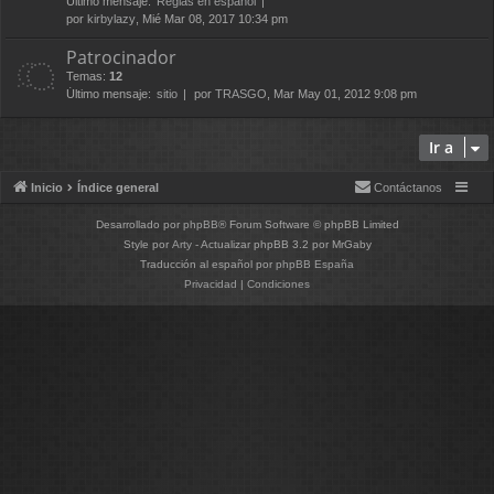
Último mensaje:
Reglas en español
por
kirbylazy
, Mié Mar 08, 2017 10:34 pm
Patrocinador
Temas:
12
Último mensaje:
sitio
por
TRASGO
, Mar May 01, 2012 9:08 pm
Ir a
Inicio
Índice general
Contáctanos
Desarrollado por
phpBB
® Forum Software © phpBB Limited
Style por
Arty
- Actualizar phpBB 3.2 por MrGaby
Traducción al español por
phpBB España
Privacidad
|
Condiciones