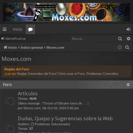
Inicio
Busc
Identificarse
nl
or
de
B
Inicio
Índice general
Moxes.com
ac
os
nt
u
Moxes.com
es
ifi
s
c
rá
ca
Reglas del Foro
a
¡Lee las
Reglas Generales del Foro
!
Cómo usar el Foro
.
Problemas Conocidos
.
pi
rs
r
Foro
d
e
Artículos
os
Temas:
4649
Último mensaje:
'Throne of Eldraine fuera de …
por
Moxes.com
, Vie Oct 04, 2019 5:00 pm
Dudas, Quejas y Sugerencias sobre la Web
Subforo:
Problemas Solucionados
Temas:
57