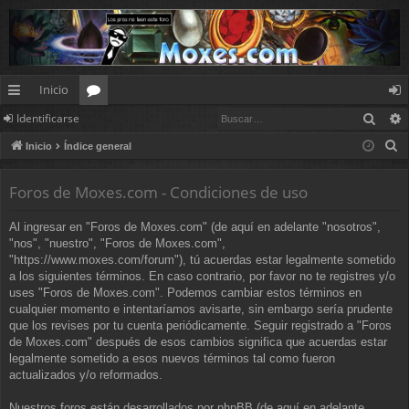
Inicio
Busc
Identificarse
nl
or
de
B
Inicio
Índice general
ac
os
nt
u
es
ifi
s
Foros de Moxes.com - Condiciones de uso
c
rá
ca
Al ingresar en "Foros de Moxes.com" (de aquí en adelante "nosotros",
a
pi
rs
"nos", "nuestro", "Foros de Moxes.com",
r
"https://www.moxes.com/forum"), tú acuerdas estar legalmente sometido
d
e
a los siguientes términos. En caso contrario, por favor no te registres y/o
uses "Foros de Moxes.com". Podemos cambiar estos términos en
os
cualquier momento e intentaríamos avisarte, sin embargo sería prudente
que los revises por tu cuenta periódicamente. Seguir registrado a "Foros
de Moxes.com" después de esos cambios significa que acuerdas estar
legalmente sometido a esos nuevos términos tal como fueron
actualizados y/o reformados.
Nuestros foros están desarrollados por phpBB (de aquí en adelante