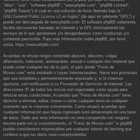
"ellos", "sus", "software phpBB", "www.phpbb.com", "phpBB Limited",
"phpBB Teams") el cual es una solución de foros liberada bajo la “
GNU General Public License v2 en Ingles
” (de aquí en adelante "GPL") y
puede ser descargada de
www.phpbb.com
. El software phpBB solamente
facilita discusiones basadas en Internet y la GPL estrictamente los
excluye de lo que aprobamos y/o desaprobamos como conductas y/o
contenido permisible. Para más información sobre phpBB, por favor
visita:
https://www.phpbb.com/
.
Acuerdas no enviar ningun contenido abusivo, obsceno, vulgar,
difamatorio, indecente, amenazante, sexual o cualquier otro material que
pueda violar cualquier ley de tu país, el país donde "Foros de
Moxes.com" está instalado o Leyes Internacionales. Hacer eso provocará
que sea inmediata y permanentemente expulsado y, si lo creemos
oportuno, con notificación a su Proveedor de Servicios de Internet. Las
direcciones IP de todos los envíos son registradas como ayuda para
reforzar estas condiciones. Acuerdas que "Foros de Moxes.com" tiene
derecho a eliminar, editar, mover o cerrar cualquier tema en cualquier
momento que lo creamos conveniente. Como usuario acuerdas que
cualquier información que hayas ingresado será almacenada en una base
de datos. Dado que esta información no será compartida con ninguna
tercera parte sin tu consentimiento, ni "Foros de Moxes.com" ni phpBB
podrán considerarse responsables por cualquier intento de hacking que
conlleve a que los datos sean comprometidos.