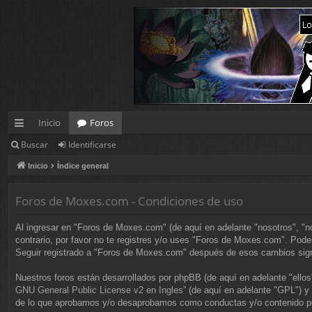
Inicio
Foros
Buscar
Identificarse
nl
Inicio
Índice general
ac
es
Foros de Moxes.com - Condiciones de uso
rá
Al ingresar en "Foros de Moxes.com" (de aquí en adelante "nosotros", "
pi
contrario, por favor no te registres y/o uses "Foros de Moxes.com". Pod
Seguir registrado a "Foros de Moxes.com" después de esos cambios sign
d
Nuestros foros están desarrollados por phpBB (de aquí en adelante "ello
os
GNU General Public License v2 en Ingles
” (de aquí en adelante "GPL") 
de lo que aprobamos y/o desaprobamos como conductas y/o contenido per