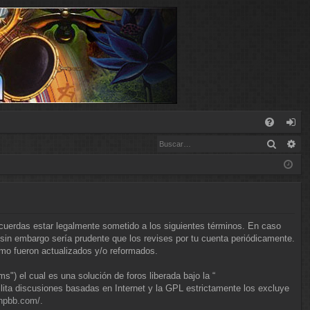
E
Buscar
Bú
FA
de
Q
nt
ifi
ca
cuerdas estar legalmente sometido a los siguientes términos. En caso
rs
sin embargo sería prudente que los revises por tu cuenta periódicamente.
mo fueron actualizados y/o reformados.
e
) el cual es una solución de foros liberada bajo la “
lita discusiones basadas en Internet y la GPL estrictamente los excluye
phpbb.com/
.