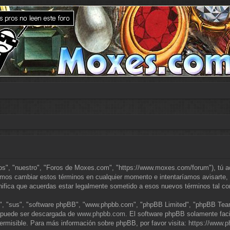
nos", "nuestro", "Foros de Moxes.com", "https://www.moxes.com/forum"), tú a
emos cambiar estos términos en cualquier momento e intentaríamos avisarte, 
ifica que acuerdas estar legalmente sometido a esos nuevos términos tal co
s", "sus", "software phpBB", "www.phpbb.com", "phpBB Limited", "phpBB Teams"
y puede ser descargada de
www.phpbb.com
. El software phpBB solamente faci
misible. Para más información sobre phpBB, por favor visita:
https://www.