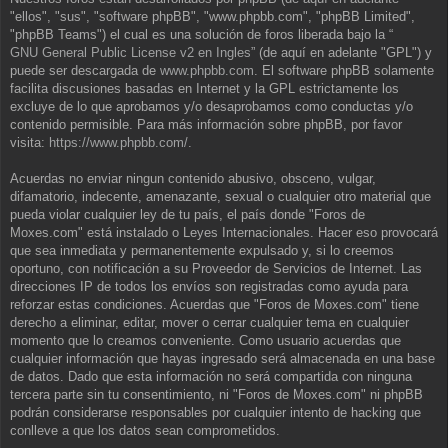
"ellos", "sus", "software phpBB", "www.phpbb.com", "phpBB Limited",
"phpBB Teams") el cual es una solución de foros liberada bajo la “
GNU General Public License v2 en Ingles
” (de aquí en adelante "GPL") y
puede ser descargada de
www.phpbb.com
. El software phpBB solamente
facilita discusiones basadas en Internet y la GPL estrictamente los
excluye de lo que aprobamos y/o desaprobamos como conductas y/o
contenido permisible. Para más información sobre phpBB, por favor
visita:
https://www.phpbb.com/
.
Acuerdas no enviar ningun contenido abusivo, obsceno, vulgar,
difamatorio, indecente, amenazante, sexual o cualquier otro material que
pueda violar cualquier ley de tu país, el país donde "Foros de
Moxes.com" está instalado o Leyes Internacionales. Hacer eso provocará
que sea inmediata y permanentemente expulsado y, si lo creemos
oportuno, con notificación a su Proveedor de Servicios de Internet. Las
direcciones IP de todos los envíos son registradas como ayuda para
reforzar estas condiciones. Acuerdas que "Foros de Moxes.com" tiene
derecho a eliminar, editar, mover o cerrar cualquier tema en cualquier
momento que lo creamos conveniente. Como usuario acuerdas que
cualquier información que hayas ingresado será almacenada en una base
de datos. Dado que esta información no será compartida con ninguna
tercera parte sin tu consentimiento, ni "Foros de Moxes.com" ni phpBB
podrán considerarse responsables por cualquier intento de hacking que
conlleve a que los datos sean comprometidos.