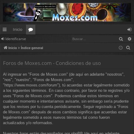
Inicio
Busc
Identificarse
nl
or
de
B
Inicio
Índice general
ac
os
nt
u
es
ifi
s
Foros de Moxes.com - Condiciones de uso
c
rá
ca
Al ingresar en "Foros de Moxes.com" (de aquí en adelante "nosotros",
a
pi
rs
"nos", "nuestro", "Foros de Moxes.com",
r
"https://www.moxes.com/forum"), tú acuerdas estar legalmente sometido
d
e
a los siguientes términos. En caso contrario, por favor no te registres y/o
uses "Foros de Moxes.com". Podemos cambiar estos términos en
os
cualquier momento e intentaríamos avisarte, sin embargo sería prudente
que los revises por tu cuenta periódicamente. Seguir registrado a "Foros
de Moxes.com" después de esos cambios significa que acuerdas estar
legalmente sometido a esos nuevos términos tal como fueron
actualizados y/o reformados.
Nuestros foros están desarrollados por phpBB (de aquí en adelante