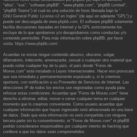
"ellos", "sus", "software phpBB", "www.phpbb.com", "phpBB Limited",
"phpBB Teams") el cual es una solución de foros liberada bajo la “
GNU General Public License v2 en Ingles
” (de aquí en adelante "GPL") y
puede ser descargada de
www.phpbb.com
. El software phpBB solamente
facilita discusiones basadas en Internet y la GPL estrictamente los
excluye de lo que aprobamos y/o desaprobamos como conductas y/o
contenido permisible. Para más información sobre phpBB, por favor
visita:
https://www.phpbb.com/
.
Acuerdas no enviar ningun contenido abusivo, obsceno, vulgar,
difamatorio, indecente, amenazante, sexual o cualquier otro material que
pueda violar cualquier ley de tu país, el país donde "Foros de
Moxes.com" está instalado o Leyes Internacionales. Hacer eso provocará
que sea inmediata y permanentemente expulsado y, si lo creemos
oportuno, con notificación a su Proveedor de Servicios de Internet. Las
direcciones IP de todos los envíos son registradas como ayuda para
reforzar estas condiciones. Acuerdas que "Foros de Moxes.com" tiene
derecho a eliminar, editar, mover o cerrar cualquier tema en cualquier
momento que lo creamos conveniente. Como usuario acuerdas que
cualquier información que hayas ingresado será almacenada en una base
de datos. Dado que esta información no será compartida con ninguna
tercera parte sin tu consentimiento, ni "Foros de Moxes.com" ni phpBB
podrán considerarse responsables por cualquier intento de hacking que
conlleve a que los datos sean comprometidos.