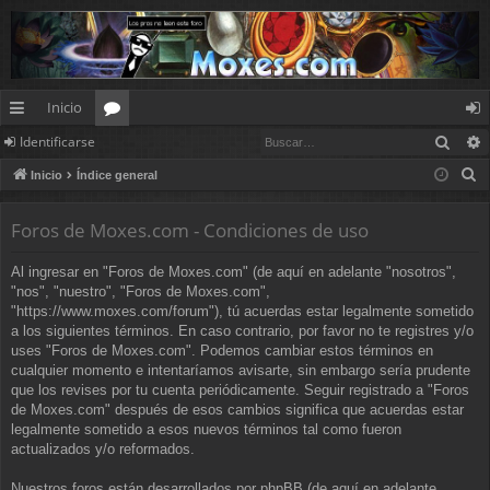
Inicio
Busc
Identificarse
nl
or
de
B
Inicio
Índice general
ac
os
nt
u
es
ifi
s
Foros de Moxes.com - Condiciones de uso
c
rá
ca
Al ingresar en "Foros de Moxes.com" (de aquí en adelante "nosotros",
a
pi
rs
"nos", "nuestro", "Foros de Moxes.com",
r
"https://www.moxes.com/forum"), tú acuerdas estar legalmente sometido
d
e
a los siguientes términos. En caso contrario, por favor no te registres y/o
uses "Foros de Moxes.com". Podemos cambiar estos términos en
os
cualquier momento e intentaríamos avisarte, sin embargo sería prudente
que los revises por tu cuenta periódicamente. Seguir registrado a "Foros
de Moxes.com" después de esos cambios significa que acuerdas estar
legalmente sometido a esos nuevos términos tal como fueron
actualizados y/o reformados.
Nuestros foros están desarrollados por phpBB (de aquí en adelante