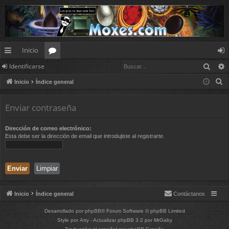
Inicio
Busc
Identificarse
nl
or
de
B
Inicio
Índice general
ac
os
nt
u
es
ifi
s
Enviar contraseña
c
rá
ca
a
Dirección de correo electrónico:
pi
rs
Esta debe ser la dirección de email que introdujiste al registrarte.
r
d
e
os
Inicio
Índice general
Contáctanos
Desarrollado por
phpBB
® Forum Software © phpBB Limited
Style por
Arty
- Actualizar phpBB 3.2 por MrGaby