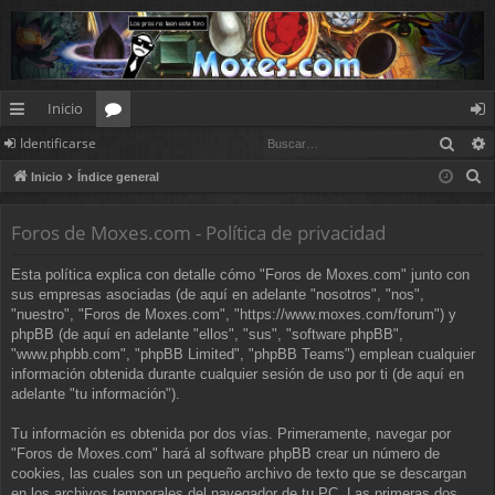
Inicio
Busc
Identificarse
nl
or
de
B
Inicio
Índice general
ac
os
nt
u
es
ifi
s
Foros de Moxes.com - Política de privacidad
c
rá
ca
Esta política explica con detalle cómo "Foros de Moxes.com" junto con
a
pi
rs
sus empresas asociadas (de aquí en adelante "nosotros", "nos",
r
"nuestro", "Foros de Moxes.com", "https://www.moxes.com/forum") y
d
e
phpBB (de aquí en adelante "ellos", "sus", "software phpBB",
"www.phpbb.com", "phpBB Limited", "phpBB Teams") emplean cualquier
os
información obtenida durante cualquier sesión de uso por ti (de aquí en
adelante "tu información").
Tu información es obtenida por dos vías. Primeramente, navegar por
"Foros de Moxes.com" hará al software phpBB crear un número de
cookies, las cuales son un pequeño archivo de texto que se descargan
en los archivos temporales del navegador de tu PC. Las primeras dos