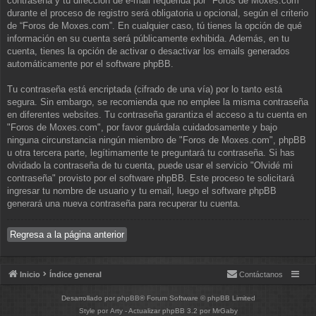
contraseña y tu dirección de e-mail requerida por "Foros de Moxes.com"
durante el proceso de registro será obligatoria u opcional, según el criterio
de “Foros de Moxes.com”. En cualquier caso, tú tienes la opción de qué
información en su cuenta será públicamente exhibida. Además, en tu
cuenta, tienes la opción de activar o desactivar los emails generados
automáticamente por el software phpBB.
Tu contraseña está encriptada (cifrado de una vía) por lo tanto está
segura. Sin embargo, se recomienda que no emplee la misma contraseña
en diferentes websites. Tu contraseña garantiza el acceso a tu cuenta en
"Foros de Moxes.com", por favor guárdala cuidadosamente y bajo
ninguna circunstancia ningún miembro de "Foros de Moxes.com", phpBB
u otra tercera parte, legítimamente te preguntará tu contraseña. Si has
olvidado la contraseña de tu cuenta, puede usar el servicio "Olvidé mi
contraseña" provisto por el software phpBB. Este proceso te solicitará
ingresar tu nombre de usuario y tu email, luego el software phpBB
generará una nueva contraseña para recuperar tu cuenta.
Regresa a la página anterior
Inicio
Índice general
Contáctanos
Desarrollado por
phpBB
® Forum Software © phpBB Limited
Style por
Arty
- Actualizar phpBB 3.2 por MrGaby