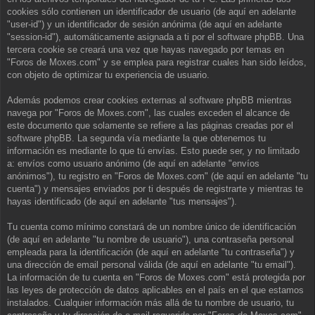
cookies sólo contienen un identificador de usuario (de aquí en adelante
"user-id") y un identificador de sesión anónima (de aquí en adelante
"session-id"), automáticamente asignada a ti por el software phpBB. Una
tercera cookie se creará una vez que hayas navegado por temas en
"Foros de Moxes.com" y se emplea para registrar cuales han sido leídos,
con objeto de optimizar tu experiencia de usuario.
Además podemos crear cookies externas al software phpBB mientras
navega por "Foros de Moxes.com", las cuales exceden el alcance de
este documento que solamente se refiere a las páginas creadas por el
software phpBB. La segunda vía mediante la que obtenemos tu
información es mediante lo que tú envías. Esto puede ser, y no limitado
a: envíos como usuario anónimo (de aquí en adelante "envíos
anónimos"), tu registro en "Foros de Moxes.com" (de aquí en adelante "tu
cuenta") y mensajes enviados por ti después de registrarte y mientras te
hayas identificado (de aquí en adelante "tus mensajes").
Tu cuenta como mínimo constará de un nombre único de identificación
(de aquí en adelante "tu nombre de usuario"), una contraseña personal
empleada para la identificación (de aquí en adelante "tu contraseña") y
una dirección de email personal válida (de aquí en adelante "tu email").
La información de tu cuenta en "Foros de Moxes.com" está protegida por
las leyes de protección de datos aplicables en el país en el que estamos
instalados. Cualquier información más allá de tu nombre de usuario, tu