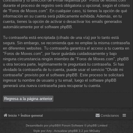
contraseña y tu dirección de e-mail requerida por "Foros de Moxes.com"
durante el proceso de registro será obligatoria u opcional, según el criterio
de “Foros de Moxes.com”. En cualquier caso, tú tienes la opción de qué
información en su cuenta será públicamente exhibida. Además, en tu
cuenta, tienes la opción de activar o desactivar los emails generados
automáticamente por el software phpBB.
Tu contraseña está encriptada (cifrado de una vía) por lo tanto está
segura. Sin embargo, se recomienda que no emplee la misma contraseña
en diferentes websites. Tu contraseña garantiza el acceso a tu cuenta en
"Foros de Moxes.com", por favor guárdala cuidadosamente y bajo
ninguna circunstancia ningún miembro de "Foros de Moxes.com", phpBB
u otra tercera parte, legítimamente te preguntará tu contraseña. Si has
olvidado la contraseña de tu cuenta, puede usar el servicio "Olvidé mi
contraseña" provisto por el software phpBB. Este proceso te solicitará
ingresar tu nombre de usuario y tu email, luego el software phpBB
generará una nueva contraseña para recuperar tu cuenta.
Regresa a la página anterior
Inicio
Índice general
Contáctanos
Desarrollado por
phpBB
® Forum Software © phpBB Limited
Style por
Arty
- Actualizar phpBB 3.2 por MrGaby