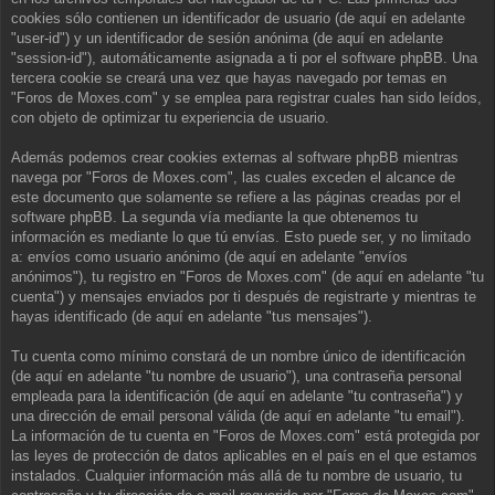
cookies sólo contienen un identificador de usuario (de aquí en adelante
"user-id") y un identificador de sesión anónima (de aquí en adelante
"session-id"), automáticamente asignada a ti por el software phpBB. Una
tercera cookie se creará una vez que hayas navegado por temas en
"Foros de Moxes.com" y se emplea para registrar cuales han sido leídos,
con objeto de optimizar tu experiencia de usuario.
Además podemos crear cookies externas al software phpBB mientras
navega por "Foros de Moxes.com", las cuales exceden el alcance de
este documento que solamente se refiere a las páginas creadas por el
software phpBB. La segunda vía mediante la que obtenemos tu
información es mediante lo que tú envías. Esto puede ser, y no limitado
a: envíos como usuario anónimo (de aquí en adelante "envíos
anónimos"), tu registro en "Foros de Moxes.com" (de aquí en adelante "tu
cuenta") y mensajes enviados por ti después de registrarte y mientras te
hayas identificado (de aquí en adelante "tus mensajes").
Tu cuenta como mínimo constará de un nombre único de identificación
(de aquí en adelante "tu nombre de usuario"), una contraseña personal
empleada para la identificación (de aquí en adelante "tu contraseña") y
una dirección de email personal válida (de aquí en adelante "tu email").
La información de tu cuenta en "Foros de Moxes.com" está protegida por
las leyes de protección de datos aplicables en el país en el que estamos
instalados. Cualquier información más allá de tu nombre de usuario, tu