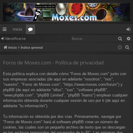
Inicio
Busc
Identificarse
nl
or
de
B
Inicio
Índice general
ac
os
nt
u
es
ifi
s
Foros de Moxes.com - Política de privacidad
c
rá
ca
Esta política explica con detalle cómo "Foros de Moxes.com" junto con
a
pi
rs
sus empresas asociadas (de aquí en adelante "nosotros", "nos",
r
"nuestro", "Foros de Moxes.com", "https://www.moxes.com/forum") y
d
e
phpBB (de aquí en adelante "ellos", "sus", "software phpBB",
"www.phpbb.com", "phpBB Limited", "phpBB Teams") emplean cualquier
os
información obtenida durante cualquier sesión de uso por ti (de aquí en
adelante "tu información").
Tu información es obtenida por dos vías. Primeramente, navegar por
"Foros de Moxes.com" hará al software phpBB crear un número de
cookies, las cuales son un pequeño archivo de texto que se descargan
en los archivos temporales del navegador de tu PC. Las primeras dos