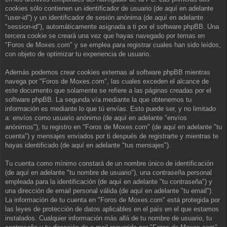
cookies sólo contienen un identificador de usuario (de aquí en adelante
"user-id") y un identificador de sesión anónima (de aquí en adelante
"session-id"), automáticamente asignada a ti por el software phpBB. Una
tercera cookie se creará una vez que hayas navegado por temas en
"Foros de Moxes.com" y se emplea para registrar cuales han sido leídos,
con objeto de optimizar tu experiencia de usuario.
Además podemos crear cookies externas al software phpBB mientras
navega por "Foros de Moxes.com", las cuales exceden el alcance de
este documento que solamente se refiere a las páginas creadas por el
software phpBB. La segunda vía mediante la que obtenemos tu
información es mediante lo que tú envías. Esto puede ser, y no limitado
a: envíos como usuario anónimo (de aquí en adelante "envíos
anónimos"), tu registro en "Foros de Moxes.com" (de aquí en adelante "tu
cuenta") y mensajes enviados por ti después de registrarte y mientras te
hayas identificado (de aquí en adelante "tus mensajes").
Tu cuenta como mínimo constará de un nombre único de identificación
(de aquí en adelante "tu nombre de usuario"), una contraseña personal
empleada para la identificación (de aquí en adelante "tu contraseña") y
una dirección de email personal válida (de aquí en adelante "tu email").
La información de tu cuenta en "Foros de Moxes.com" está protegida por
las leyes de protección de datos aplicables en el país en el que estamos
instalados. Cualquier información más allá de tu nombre de usuario, tu