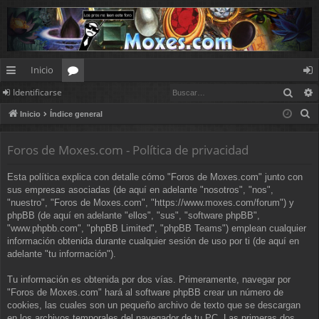
Inicio
Busc
Identificarse
nl
or
de
B
Inicio
Índice general
ac
os
nt
u
es
ifi
s
Foros de Moxes.com - Política de privacidad
c
rá
ca
Esta política explica con detalle cómo "Foros de Moxes.com" junto con
a
pi
rs
sus empresas asociadas (de aquí en adelante "nosotros", "nos",
r
"nuestro", "Foros de Moxes.com", "https://www.moxes.com/forum") y
d
e
phpBB (de aquí en adelante "ellos", "sus", "software phpBB",
"www.phpbb.com", "phpBB Limited", "phpBB Teams") emplean cualquier
os
información obtenida durante cualquier sesión de uso por ti (de aquí en
adelante "tu información").
Tu información es obtenida por dos vías. Primeramente, navegar por
"Foros de Moxes.com" hará al software phpBB crear un número de
cookies, las cuales son un pequeño archivo de texto que se descargan
en los archivos temporales del navegador de tu PC. Las primeras dos