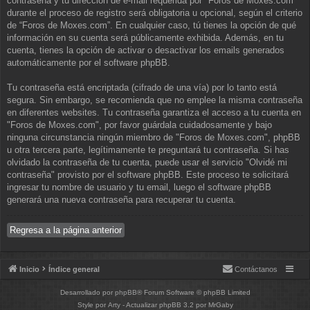
contraseña y tu dirección de e-mail requerida por "Foros de Moxes.com"
durante el proceso de registro será obligatoria u opcional, según el criterio
de “Foros de Moxes.com”. En cualquier caso, tú tienes la opción de qué
información en su cuenta será públicamente exhibida. Además, en tu
cuenta, tienes la opción de activar o desactivar los emails generados
automáticamente por el software phpBB.
Tu contraseña está encriptada (cifrado de una vía) por lo tanto está
segura. Sin embargo, se recomienda que no emplee la misma contraseña
en diferentes websites. Tu contraseña garantiza el acceso a tu cuenta en
"Foros de Moxes.com", por favor guárdala cuidadosamente y bajo
ninguna circunstancia ningún miembro de "Foros de Moxes.com", phpBB
u otra tercera parte, legítimamente te preguntará tu contraseña. Si has
olvidado la contraseña de tu cuenta, puede usar el servicio "Olvidé mi
contraseña" provisto por el software phpBB. Este proceso te solicitará
ingresar tu nombre de usuario y tu email, luego el software phpBB
generará una nueva contraseña para recuperar tu cuenta.
Regresa a la página anterior
Inicio
Índice general
Contáctanos
Desarrollado por
phpBB
® Forum Software © phpBB Limited
Style por
Arty
- Actualizar phpBB 3.2 por MrGaby