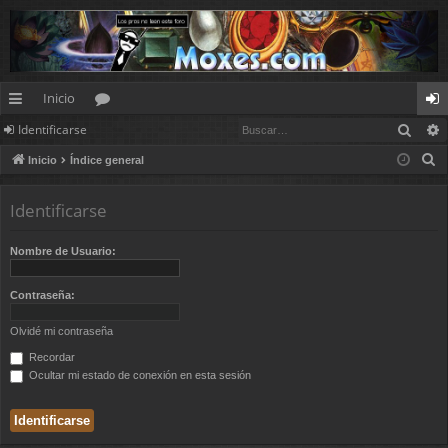
Inicio
Busc
Identificarse
nl
or
de
B
Inicio
Índice general
ac
os
nt
u
es
ifi
s
Identificarse
c
rá
ca
a
Nombre de Usuario:
pi
rs
r
d
e
Contraseña:
os
Olvidé mi contraseña
Recordar
Ocultar mi estado de conexión en esta sesión