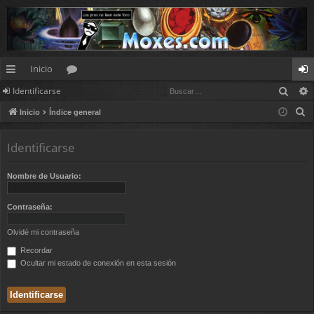
Inicio
Busc
Identificarse
nl
or
de
B
Inicio
Índice general
ac
os
nt
u
es
ifi
s
Identificarse
c
rá
ca
a
Nombre de Usuario:
pi
rs
r
d
e
Contraseña:
os
Olvidé mi contraseña
Recordar
Ocultar mi estado de conexión en esta sesión