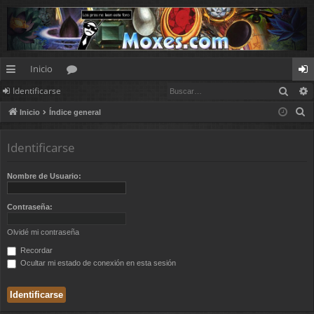
Inicio
Busc
Identificarse
nl
or
de
B
Inicio
Índice general
ac
os
nt
u
es
ifi
s
Identificarse
c
rá
ca
a
Nombre de Usuario:
pi
rs
r
d
e
Contraseña:
os
Olvidé mi contraseña
Recordar
Ocultar mi estado de conexión en esta sesión