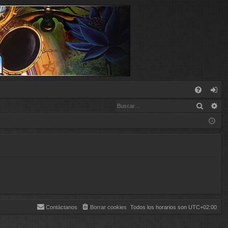
E
Buscar
Bú
FA
de
Q
nt
ifi
ca
rs
e
Contáctanos
Borrar cookies
Todos los horarios son
UTC+02:00