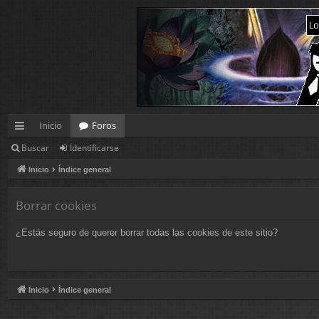
Inicio
Foros
Buscar
Identificarse
nl
Inicio
Índice general
ac
es
Borrar cookies
rá
¿Estás seguro de querer borrar todas las cookies de este sitio?
pi
d
os
Inicio
Índice general