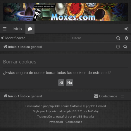
Inicio
Busc
Identificarse
nl
or
de
B
Inicio
Índice general
ac
os
nt
u
es
ifi
s
Borrar cookies
c
rá
ca
¿Estás seguro de querer borrar todas las cookies de este sitio?
a
pi
rs
r
d
e
os
Inicio
Índice general
Contáctanos
Desarrollado por
phpBB
® Forum Software © phpBB Limited
Style por
Arty
- Actualizar phpBB 3.2 por MrGaby
Traducción al español por
phpBB España
Privacidad
|
Condiciones