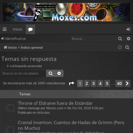
Inicio
Busc
Identificarse
nl
or
de
B
Inicio
Índice general
ac
os
nt
u
Temas sin respuesta
es
ifi
s
Ir a búsqueda avanzada
c
rá
ca
Buscar
Búsqueda avanzada
a
pi
rs
r
Página
1
de
40
2
3
4
5
40
1
Se encontraron más de 1000 coincidencias
…
d
e
Temas
os
Throne of Eldraine fuera de Estándar
Último mensaje por
Moxes.com
«
Vie Oct 04, 2019 5:00 pm
Publicado en
Artículos
Cranial Insertion: Cuentos de Hadas de Grimm (Pero
no Mucho)
Último mensaje por
Moxes.com
«
Lun Sep 30, 2019 3:00 pm