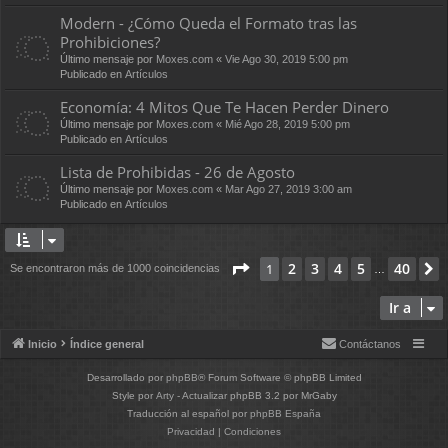
Modern - ¿Cómo Queda el Formato tras las
Prohibiciones?
Último mensaje por
Moxes.com
«
Vie Ago 30, 2019 5:00 pm
Publicado en
Artículos
Economía: 4 Mitos Que Te Hacen Perder Dinero
Último mensaje por
Moxes.com
«
Mié Ago 28, 2019 5:00 pm
Publicado en
Artículos
Lista de Prohibidas - 26 de Agosto
Último mensaje por
Moxes.com
«
Mar Ago 27, 2019 3:00 am
Publicado en
Artículos
Página
1
de
40
2
3
4
5
40
1
Se encontraron más de 1000 coincidencias
…
Ir a
Inicio
Índice general
Contáctanos
Desarrollado por
phpBB
® Forum Software © phpBB Limited
Style por
Arty
- Actualizar phpBB 3.2 por MrGaby
Traducción al español por
phpBB España
Privacidad
|
Condiciones