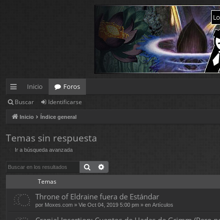
Inicio
Foros
Buscar
Identificarse
nl
Inicio
Índice general
ac
es
Temas sin respuesta
Ir a búsqueda avanzada
rá
Buscar
Búsqueda avanzada
pi
Temas
d
Throne of Eldraine fuera de Estándar
os
por
Moxes.com
» Vie Oct 04, 2019 5:00 pm » en
Artículos