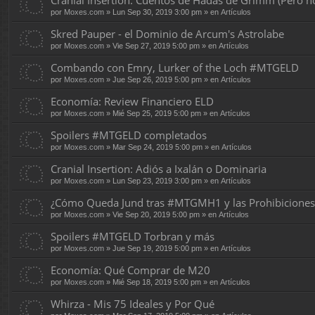
Cranial Insertion: Cuentos de Hadas de Grimm (Pero 
por
Moxes.com
» Lun Sep 30, 2019 3:00 pm » en
Artículos
Skred Pauper - el Dominio de Arcum's Astrolabe
por
Moxes.com
» Vie Sep 27, 2019 5:00 pm » en
Artículos
Combando con Emry, Lurker of the Loch #MTGELD
por
Moxes.com
» Jue Sep 26, 2019 5:00 pm » en
Artículos
Economía: Review Financiero ELD
por
Moxes.com
» Mié Sep 25, 2019 5:00 pm » en
Artículos
Spoilers #MTGELD completados
por
Moxes.com
» Mar Sep 24, 2019 5:00 pm » en
Artículos
Cranial Insertion: Adiós a Ixalán o Dominaria
por
Moxes.com
» Lun Sep 23, 2019 3:00 pm » en
Artículos
¿Cómo Queda Jund tras #MTGMH1 y las Prohibiciones
por
Moxes.com
» Vie Sep 20, 2019 5:00 pm » en
Artículos
Spoilers #MTGELD Torbran y más
por
Moxes.com
» Jue Sep 19, 2019 5:00 pm » en
Artículos
Economía: Qué Comprar de M20
por
Moxes.com
» Mié Sep 18, 2019 5:00 pm » en
Artículos
Whirza - Mis 75 Ideales y Por Qué