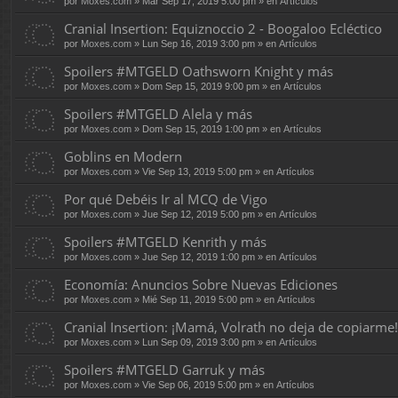
por
Moxes.com
» Mar Sep 17, 2019 5:00 pm » en
Artículos
Cranial Insertion: Equiznoccio 2 - Boogaloo Ecléctico
por
Moxes.com
» Lun Sep 16, 2019 3:00 pm » en
Artículos
Spoilers #MTGELD Oathsworn Knight y más
por
Moxes.com
» Dom Sep 15, 2019 9:00 pm » en
Artículos
Spoilers #MTGELD Alela y más
por
Moxes.com
» Dom Sep 15, 2019 1:00 pm » en
Artículos
Goblins en Modern
por
Moxes.com
» Vie Sep 13, 2019 5:00 pm » en
Artículos
Por qué Debéis Ir al MCQ de Vigo
por
Moxes.com
» Jue Sep 12, 2019 5:00 pm » en
Artículos
Spoilers #MTGELD Kenrith y más
por
Moxes.com
» Jue Sep 12, 2019 1:00 pm » en
Artículos
Economía: Anuncios Sobre Nuevas Ediciones
por
Moxes.com
» Mié Sep 11, 2019 5:00 pm » en
Artículos
Cranial Insertion: ¡Mamá, Volrath no deja de copiarme!
por
Moxes.com
» Lun Sep 09, 2019 3:00 pm » en
Artículos
Spoilers #MTGELD Garruk y más
por
Moxes.com
» Vie Sep 06, 2019 5:00 pm » en
Artículos