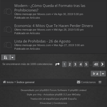
Modern - ¿Cómo Queda el Formato tras las
Prohibiciones?
Último mensaje por
Moxes.com
«
Vie Ago 30, 2019 5:00 pm
Publicado en
Artículos
Economía: 4 Mitos Que Te Hacen Perder Dinero
Último mensaje por
Moxes.com
«
Mié Ago 28, 2019 5:00 pm
Publicado en
Artículos
Lista de Prohibidas - 26 de Agosto
Último mensaje por
Moxes.com
«
Mar Ago 27, 2019 3:00 am
Publicado en
Artículos
Página
1
de
40
2
3
4
5
40
1
Se encontraron más de 1000 coincidencias
…
Ir a
Inicio
Índice general
Contáctanos
Desarrollado por
phpBB
® Forum Software © phpBB Limited
Style por
Arty
- Actualizar phpBB 3.2 por MrGaby
Traducción al español por
phpBB España
Privacidad
|
Condiciones