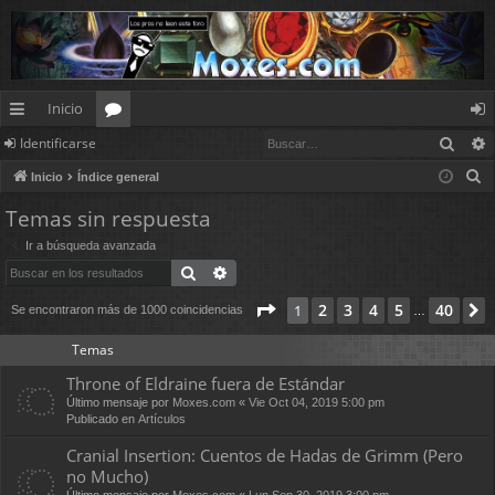
Inicio
Busc
Identificarse
nl
or
de
B
Inicio
Índice general
ac
os
nt
u
Temas sin respuesta
es
ifi
s
Ir a búsqueda avanzada
c
rá
ca
Buscar
Búsqueda avanzada
a
pi
rs
r
Página
1
de
40
2
3
4
5
40
1
Se encontraron más de 1000 coincidencias
…
d
e
Temas
os
Throne of Eldraine fuera de Estándar
Último mensaje por
Moxes.com
«
Vie Oct 04, 2019 5:00 pm
Publicado en
Artículos
Cranial Insertion: Cuentos de Hadas de Grimm (Pero
no Mucho)
Último mensaje por
Moxes.com
«
Lun Sep 30, 2019 3:00 pm