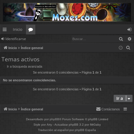
Inicio
Busc
Identificarse
nl
or
de
B
Inicio
Índice general
ac
os
nt
u
Temas activos
es
ifi
s
Ir a búsqueda avanzada
c
rá
ca
Se encontraron 0 coincidencias • Página
1
de
1
a
pi
rs
No se encontraron coincidencias.
r
d
e
Se encontraron 0 coincidencias • Página
1
de
1
Ir a
os
Inicio
Índice general
Contáctanos
Desarrollado por
phpBB
® Forum Software © phpBB Limited
Style por
Arty
- Actualizar phpBB 3.2 por MrGaby
Traducción al español por
phpBB España