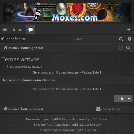
Inicio
Busc
Identificarse
nl
or
de
B
Inicio
Índice general
ac
os
nt
u
Temas activos
es
ifi
s
Ir a búsqueda avanzada
c
rá
ca
Se encontraron 0 coincidencias • Página
1
de
1
a
pi
rs
No se encontraron coincidencias.
r
d
e
Se encontraron 0 coincidencias • Página
1
de
1
Ir a
os
Inicio
Índice general
Contáctanos
Desarrollado por
phpBB
® Forum Software © phpBB Limited
Style por
Arty
- Actualizar phpBB 3.2 por MrGaby
Traducción al español por
phpBB España