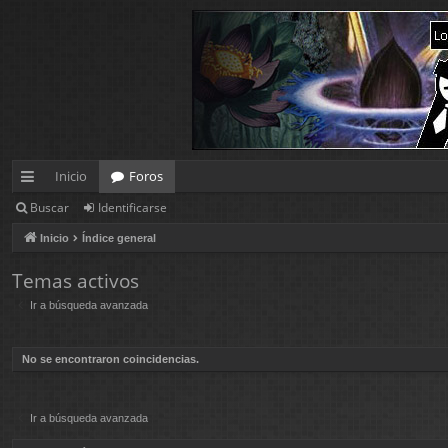
Inicio
Foros
Buscar
Identificarse
nl
Inicio
Índice general
ac
es
Temas activos
Ir a búsqueda avanzada
rá
pi
No se encontraron coincidencias.
d
os
Ir a búsqueda avanzada