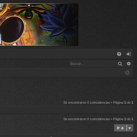
E
Buscar
Bú
FA
de
Q
nt
ifi
ca
Se encontraron 0 coincidencias • Página
1
de
1
rs
e
Se encontraron 0 coincidencias • Página
1
de
1
Ir a