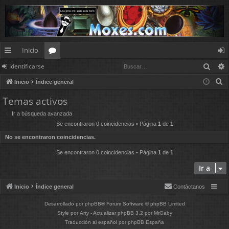
Inicio
Busc
Identificarse
nl
or
de
B
Inicio
Índice general
ac
os
nt
u
Temas activos
es
ifi
s
Ir a búsqueda avanzada
c
rá
ca
Se encontraron 0 coincidencias • Página
1
de
1
a
pi
rs
No se encontraron coincidencias.
r
d
e
Se encontraron 0 coincidencias • Página
1
de
1
Ir a
os
Inicio
Índice general
Contáctanos
Desarrollado por
phpBB
® Forum Software © phpBB Limited
Style por
Arty
- Actualizar phpBB 3.2 por MrGaby
Traducción al español por
phpBB España