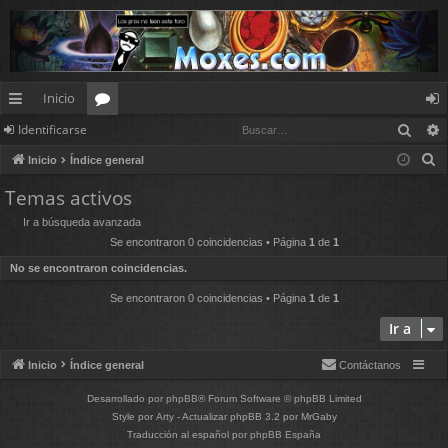
Inicio
Busc
Identificarse
nl
or
de
B
Inicio
Índice general
ac
os
nt
u
Temas activos
es
ifi
s
Ir a búsqueda avanzada
c
rá
ca
Se encontraron 0 coincidencias • Página
1
de
1
a
pi
rs
No se encontraron coincidencias.
r
d
e
Se encontraron 0 coincidencias • Página
1
de
1
Ir a
os
Inicio
Índice general
Contáctanos
Desarrollado por
phpBB
® Forum Software © phpBB Limited
Style por
Arty
- Actualizar phpBB 3.2 por MrGaby
Traducción al español por
phpBB España