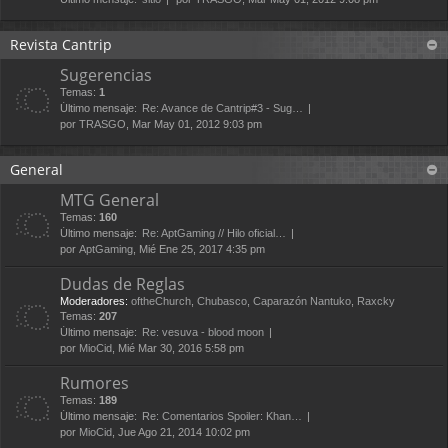
Revista Cantrip
Sugerencias
Temas:
1
Último mensaje:
Re: Avance de Cantrip#3 - Sug…
por
TRASGO
, Mar May 01, 2012 9:03 pm
General
MTG General
Temas:
160
Último mensaje:
Re: AptGaming // Hilo oficial…
por
AptGaming
, Mié Ene 25, 2017 4:35 pm
Dudas de Reglas
Moderadores:
oftheChurch
,
Chubasco
,
Caparazón Nantuko
,
Raxcky
Temas:
207
Último mensaje:
Re: vesuva - blood moon
por
MioCid
, Mié Mar 30, 2016 5:58 pm
Rumores
Temas:
189
Último mensaje:
Re: Comentarios Spoiler: Khan…
por
MioCid
, Jue Ago 21, 2014 10:02 pm