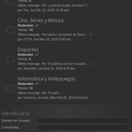
Temas:
8
Último mensaje:
Re: ¿Quienes jugáis al poker?
por
Tito
, Jue Dic 10, 2015 12:45 pm
Cine, Series y Música
Moderador:
JJ
Temas:
10
Último mensaje:
Peculiares versiones de Rock …
por
r377d
, Jue Mar 10, 2016 9:05 pm
Deportes
Moderador:
JJ
Temas:
6
Último mensaje:
Re: Orgullosos de ser español…
por
Jimesteb
, Lun Ene 11, 2016 6:43 pm
Informática y Videojuegos
Moderador:
JJ
Temas:
10
Último mensaje:
Re: Portátil
por
Vaevictis_Asmadi
, Mar Feb 25, 2014 6:19 pm
Identificarse
Nombre de Usuario:
Contraseña: