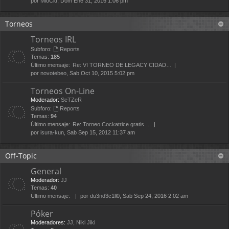
por
MioCid
, Dom Ene 31, 2016 1:06 pm
Torneos
Torneos IRL
Subforo:
Reports
Temas:
185
Último mensaje:
Re: VI TORNEO DE LEGACY CIDAD…
por
novotebeo
, Sab Oct 10, 2015 5:02 pm
Torneos On-Line
Moderador:
SeTZeR
Subforo:
Reports
Temas:
94
Último mensaje:
Re: Torneo Cockatrice gratis …
por
isura-kun
, Sab Sep 15, 2012 11:37 am
Off-Topic
General
Moderador:
JJ
Temas:
40
Último mensaje:
por
du3nd3c1ll0
, Sab Sep 24, 2016 2:02 am
Póker
Moderadores:
JJ
,
Niki Jiki