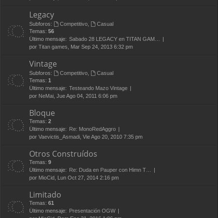
Legacy
Subforos:
Competitivo
,
Casual
Temas:
56
Último mensaje:
Sabado 28 LEGACY en TITAN GAM…
por
Titan games
, Mar Sep 24, 2013 6:32 pm
Vintage
Subforos:
Competitivo
,
Casual
Temas:
1
Último mensaje:
Testeando Mazo Vintage
por
NeMai
, Jue Ago 04, 2011 6:06 pm
Bloque
Temas:
2
Último mensaje:
Re: MonoRedAggro
por
Vaevictis_Asmadi
, Vie Ago 20, 2010 7:35 pm
Otros Construídos
Temas:
9
Último mensaje:
Re: Duda en Pauper con Himn T…
por
MioCid
, Lun Oct 27, 2014 2:16 pm
Limitado
Temas:
61
Último mensaje:
Presentación OGW