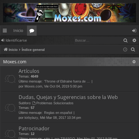
Inicio
Busc
Identificarse
nl
or
de
B
Inicio
Índice general
ac
os
nt
u
es
ifi
Moxes.com
s
Artículos
c
rá
ca
Temas:
4649
a
pi
rs
Último mensaje:
'Throne of Eldraine fuera de …
r
por
Moxes.com
, Vie Oct 04, 2019 5:00 pm
d
e
Dudas, Quejas y Sugerencias sobre la Web
os
Subforo:
Problemas Solucionados
Temas:
57
Último mensaje:
Reglas en español
por
kirbylazy
, Mié Mar 08, 2017 10:34 pm
Patrocinador
Temas:
12
Último mensaje:
sitio
por
TRASGO
, Mar May 01, 2012 9:08 pm