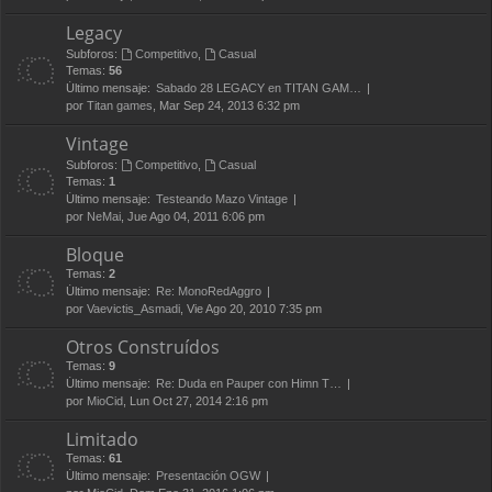
Legacy
Subforos:
Competitivo
,
Casual
Temas:
56
Último mensaje:
Sabado 28 LEGACY en TITAN GAM…
por
Titan games
, Mar Sep 24, 2013 6:32 pm
Vintage
Subforos:
Competitivo
,
Casual
Temas:
1
Último mensaje:
Testeando Mazo Vintage
por
NeMai
, Jue Ago 04, 2011 6:06 pm
Bloque
Temas:
2
Último mensaje:
Re: MonoRedAggro
por
Vaevictis_Asmadi
, Vie Ago 20, 2010 7:35 pm
Otros Construídos
Temas:
9
Último mensaje:
Re: Duda en Pauper con Himn T…
por
MioCid
, Lun Oct 27, 2014 2:16 pm
Limitado
Temas:
61
Último mensaje:
Presentación OGW