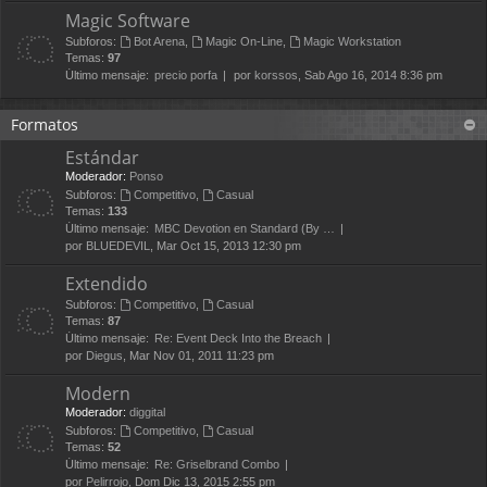
Magic Software
Subforos:
Bot Arena
,
Magic On-Line
,
Magic Workstation
Temas:
97
Último mensaje:
precio porfa
por
korssos
, Sab Ago 16, 2014 8:36 pm
Formatos
Estándar
Moderador:
Ponso
Subforos:
Competitivo
,
Casual
Temas:
133
Último mensaje:
MBC Devotion en Standard (By …
por
BLUEDEVIL
, Mar Oct 15, 2013 12:30 pm
Extendido
Subforos:
Competitivo
,
Casual
Temas:
87
Último mensaje:
Re: Event Deck Into the Breach
por
Diegus
, Mar Nov 01, 2011 11:23 pm
Modern
Moderador:
diggital
Subforos:
Competitivo
,
Casual
Temas:
52
Último mensaje:
Re: Griselbrand Combo
por
Pelirrojo
, Dom Dic 13, 2015 2:55 pm