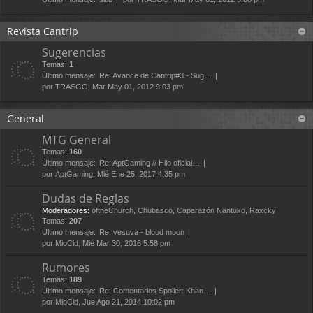
Revista Cantrip
Sugerencias
Temas:
1
Último mensaje:
Re: Avance de Cantrip#3 - Sug…
por
TRASGO
, Mar May 01, 2012 9:03 pm
General
MTG General
Temas:
160
Último mensaje:
Re: AptGaming // Hilo oficial…
por
AptGaming
, Mié Ene 25, 2017 4:35 pm
Dudas de Reglas
Moderadores:
oftheChurch
,
Chubasco
,
Caparazón Nantuko
,
Raxcky
Temas:
207
Último mensaje:
Re: vesuva - blood moon
por
MioCid
, Mié Mar 30, 2016 5:58 pm
Rumores
Temas:
189
Último mensaje:
Re: Comentarios Spoiler: Khan…
por
MioCid
, Jue Ago 21, 2014 10:02 pm