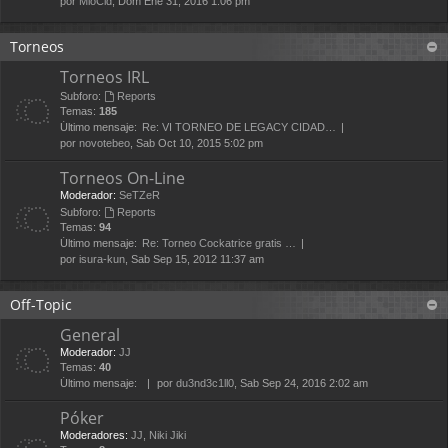
por
MioCid
, Dom Ene 31, 2016 1:06 pm
Torneos
Torneos IRL
Subforo:
Reports
Temas:
185
Último mensaje:
Re: VI TORNEO DE LEGACY CIDAD…
por
novotebeo
, Sab Oct 10, 2015 5:02 pm
Torneos On-Line
Moderador:
SeTZeR
Subforo:
Reports
Temas:
94
Último mensaje:
Re: Torneo Cockatrice gratis …
por
isura-kun
, Sab Sep 15, 2012 11:37 am
Off-Topic
General
Moderador:
JJ
Temas:
40
Último mensaje:
por
du3nd3c1ll0
, Sab Sep 24, 2016 2:02 am
Póker
Moderadores:
JJ
,
Niki Jiki