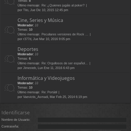
Temas:
8
Último mensaje:
Re: ¿Quienes jugáis al poker?
por
Tito
, Jue Dic 10, 2015 12:45 pm
Cine, Series y Música
Moderador:
JJ
Temas:
10
Último mensaje:
Peculiares versiones de Rock …
por
r377d
, Jue Mar 10, 2016 9:05 pm
Deportes
Moderador:
JJ
Temas:
6
Último mensaje:
Re: Orgullosos de ser español…
por
Jimesteb
, Lun Ene 11, 2016 6:43 pm
Informática y Videojuegos
Moderador:
JJ
Temas:
10
Último mensaje:
Re: Portátil
por
Vaevictis_Asmadi
, Mar Feb 25, 2014 6:19 pm
Identificarse
Nombre de Usuario:
Contraseña: