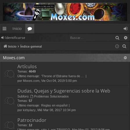
Inicio
Busc
Identificarse
nl
or
de
B
Inicio
Índice general
ac
os
nt
u
es
ifi
Moxes.com
s
Artículos
c
rá
ca
Temas:
4649
a
pi
rs
Último mensaje:
'Throne of Eldraine fuera de …
r
por
Moxes.com
, Vie Oct 04, 2019 5:00 pm
d
e
Dudas, Quejas y Sugerencias sobre la Web
os
Subforo:
Problemas Solucionados
Temas:
57
Último mensaje:
Reglas en español
por
kirbylazy
, Mié Mar 08, 2017 10:34 pm
Patrocinador
Temas:
12
Último mensaje:
sitio
por
TRASGO
, Mar May 01, 2012 9:08 pm