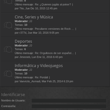
Temas:
8
Último mensaje:
Re: ¿Quienes jugáis al poker?
por
Tito
, Jue Dic 10, 2015 12:45 pm
Cine, Series y Música
Moderador:
JJ
Temas:
10
Último mensaje:
Peculiares versiones de Rock …
por
r377d
, Jue Mar 10, 2016 9:05 pm
Deportes
Moderador:
JJ
Temas:
6
Último mensaje:
Re: Orgullosos de ser español…
por
Jimesteb
, Lun Ene 11, 2016 6:43 pm
Informática y Videojuegos
Moderador:
JJ
Temas:
10
Último mensaje:
Re: Portátil
por
Vaevictis_Asmadi
, Mar Feb 25, 2014 6:19 pm
Identificarse
Nombre de Usuario:
Contraseña: