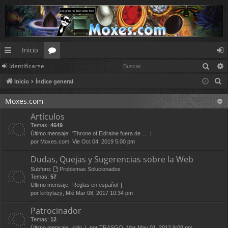
Inicio
Busc
Identificarse
nl
or
de
B
Inicio
Índice general
ac
os
nt
u
es
ifi
Moxes.com
s
Artículos
c
rá
ca
Temas:
4649
a
pi
rs
Último mensaje:
'Throne of Eldraine fuera de …
r
por
Moxes.com
, Vie Oct 04, 2019 5:00 pm
d
e
Dudas, Quejas y Sugerencias sobre la Web
os
Subforo:
Problemas Solucionados
Temas:
57
Último mensaje:
Reglas en español
por
kirbylazy
, Mié Mar 08, 2017 10:34 pm
Patrocinador
Temas:
12
Último mensaje:
sitio
por
TRASGO
, Mar May 01, 2012 9:08 pm