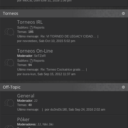
por
MioCid
, Dom Ene 31, 2016 1:06 pm
Torneos
Torneos IRL
Subforo:
Reports
Temas:
185
Último mensaje:
Re: VI TORNEO DE LEGACY CIDAD…
por
novotebeo
, Sab Oct 10, 2015 5:02 pm
Torneos On-Line
Moderador:
SeTZeR
Subforo:
Reports
Temas:
94
Último mensaje:
Re: Torneo Cockatrice gratis …
por
isura-kun
, Sab Sep 15, 2012 11:37 am
Off-Topic
General
Moderador:
JJ
Temas:
40
Último mensaje:
por
du3nd3c1ll0
, Sab Sep 24, 2016 2:02 am
Póker
Moderadores:
JJ
,
Niki Jiki