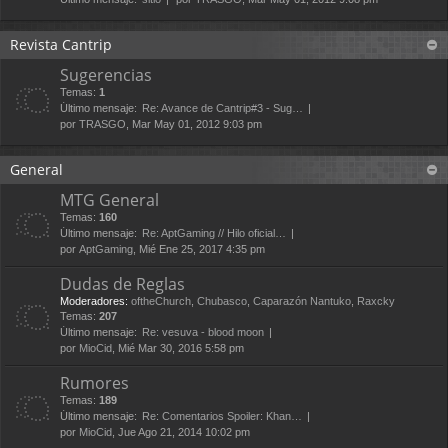
Revista Cantrip
Sugerencias
Temas:
1
Último mensaje:
Re: Avance de Cantrip#3 - Sug…
por
TRASGO
, Mar May 01, 2012 9:03 pm
General
MTG General
Temas:
160
Último mensaje:
Re: AptGaming // Hilo oficial…
por
AptGaming
, Mié Ene 25, 2017 4:35 pm
Dudas de Reglas
Moderadores:
oftheChurch
,
Chubasco
,
Caparazón Nantuko
,
Raxcky
Temas:
207
Último mensaje:
Re: vesuva - blood moon
por
MioCid
, Mié Mar 30, 2016 5:58 pm
Rumores
Temas:
189
Último mensaje:
Re: Comentarios Spoiler: Khan…
por
MioCid
, Jue Ago 21, 2014 10:02 pm