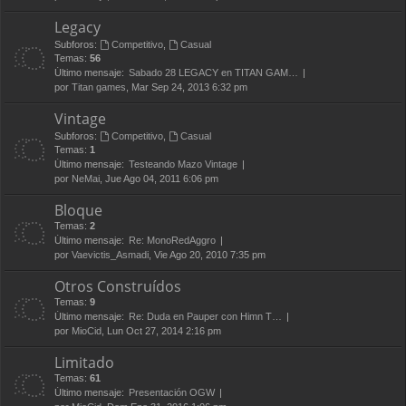
Legacy
Subforos:
Competitivo
,
Casual
Temas:
56
Último mensaje:
Sabado 28 LEGACY en TITAN GAM…
por
Titan games
, Mar Sep 24, 2013 6:32 pm
Vintage
Subforos:
Competitivo
,
Casual
Temas:
1
Último mensaje:
Testeando Mazo Vintage
por
NeMai
, Jue Ago 04, 2011 6:06 pm
Bloque
Temas:
2
Último mensaje:
Re: MonoRedAggro
por
Vaevictis_Asmadi
, Vie Ago 20, 2010 7:35 pm
Otros Construídos
Temas:
9
Último mensaje:
Re: Duda en Pauper con Himn T…
por
MioCid
, Lun Oct 27, 2014 2:16 pm
Limitado
Temas:
61
Último mensaje:
Presentación OGW