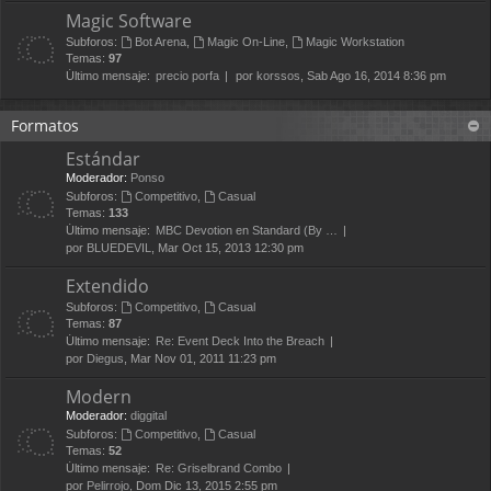
Magic Software
Subforos:
Bot Arena
,
Magic On-Line
,
Magic Workstation
Temas:
97
Último mensaje:
precio porfa
por
korssos
, Sab Ago 16, 2014 8:36 pm
Formatos
Estándar
Moderador:
Ponso
Subforos:
Competitivo
,
Casual
Temas:
133
Último mensaje:
MBC Devotion en Standard (By …
por
BLUEDEVIL
, Mar Oct 15, 2013 12:30 pm
Extendido
Subforos:
Competitivo
,
Casual
Temas:
87
Último mensaje:
Re: Event Deck Into the Breach
por
Diegus
, Mar Nov 01, 2011 11:23 pm
Modern
Moderador:
diggital
Subforos:
Competitivo
,
Casual
Temas:
52
Último mensaje:
Re: Griselbrand Combo
por
Pelirrojo
, Dom Dic 13, 2015 2:55 pm