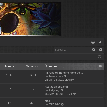
E
Buscar
Bú
FA
de
Q
nt
ifi
Temas
Mensajes
Último mensaje
'Throne of Eldraine fuera de …
ca
4649
11284
V
por
Moxes.com
e
Vie Oct 04, 2019 5:00 pm
rs
r
Reglas en español
ú
e
57
317
V
por
kirbylazy
l
e
Mié Mar 08, 2017 10:34 pm
t
r
i
sitio
ú
m
12
47
V
por
TRASGO
l
o