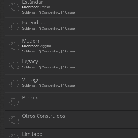
Estándar
Moderador:
Ponso
Subforos:
Competitivo
,
Casual
Extendido
Subforos:
Competitivo
,
Casual
Modern
Moderador:
diggital
Subforos:
Competitivo
,
Casual
Legacy
Subforos:
Competitivo
,
Casual
Vintage
Subforos:
Competitivo
,
Casual
Bloque
Otros Construídos
Limitado