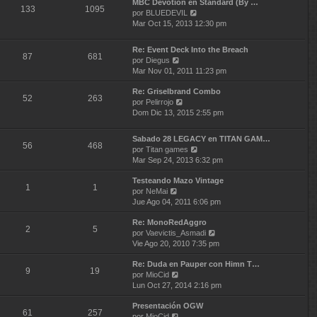
MBC Devotion en Standard (By …
i
e
j
133
1095
V
por
BLUEDEVIL
m
n
e
e
Mar Oct 15, 2013 12:30 pm
o
s
r
m
a
ú
e
j
Re: Event Deck Into the Breach
l
87
681
n
e
V
por
Diegus
t
s
e
Mar Nov 01, 2011 11:23 pm
i
a
r
m
j
Re: Griselbrand Combo
ú
o
52
263
e
V
por
Pelirrojo
l
m
e
Dom Dic 13, 2015 2:55 pm
t
e
r
i
n
ú
m
Sabado 28 LEGACY en TITAN GAM…
s
l
o
56
468
V
por
Titan games
a
t
m
e
Mar Sep 24, 2013 6:32 pm
j
i
e
r
e
m
n
Testeando Mazo Vintage
ú
o
1
1
s
V
por
NeMai
l
m
a
e
Jue Ago 04, 2011 6:06 pm
t
e
j
r
i
n
e
Re: MonoRedAggro
ú
m
2
5
s
V
por
Vaevictis_Asmadi
l
o
a
e
Vie Ago 20, 2010 7:35 pm
t
m
j
r
i
e
e
Re: Duda en Pauper con Himn T…
ú
m
n
9
19
V
por
MioCid
l
o
s
e
Lun Oct 27, 2014 2:16 pm
t
m
a
r
i
e
j
Presentación OGW
ú
m
n
e
61
257
V
por
MioCid
l