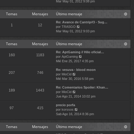
e
Mar May 01, 2012 9:08 pm
t
m
r
i
e
ú
m
n
Temas
Mensajes
Último mensaje
l
o
s
t
m
a
Re: Avance de Cantrip#3 - Sug…
i
e
j
1
12
V
por
TRASGO
m
n
e
e
Mar May 01, 2012 9:03 pm
o
s
r
m
a
ú
e
j
Temas
Mensajes
Último mensaje
l
n
e
t
s
Re: AptGaming // Hilo oficial…
i
160
1183
a
V
por
AptGaming
m
j
e
Mié Ene 25, 2017 4:35 pm
o
e
r
m
Re: vesuva - blood moon
ú
e
207
746
V
por
MioCid
l
n
e
Mié Mar 30, 2016 5:58 pm
t
s
r
i
a
Re: Comentarios Spoiler: Khan…
ú
m
j
189
1443
V
por
MioCid
l
o
e
e
Jue Ago 21, 2014 10:02 pm
t
m
r
i
e
precio porfa
ú
m
n
97
415
V
por
korssos
l
o
s
e
Sab Ago 16, 2014 8:36 pm
t
m
a
r
i
e
j
ú
m
n
e
Temas
Mensajes
Último mensaje
l
o
s
t
m
a