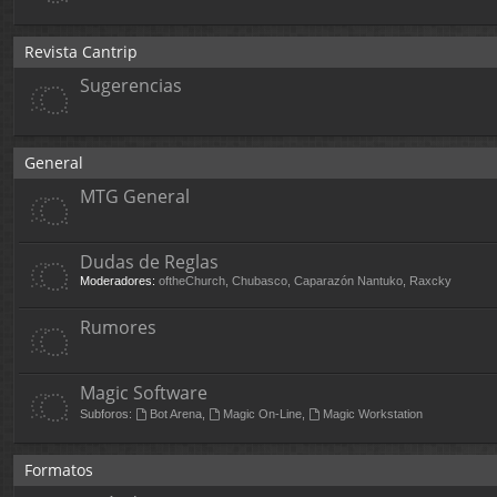
Revista Cantrip
Sugerencias
General
MTG General
Dudas de Reglas
Moderadores:
oftheChurch
,
Chubasco
,
Caparazón Nantuko
,
Raxcky
Rumores
Magic Software
Subforos:
Bot Arena
,
Magic On-Line
,
Magic Workstation
Formatos