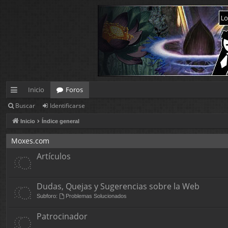
Inicio
Foros
Buscar
Identificarse
nl
Inicio
Índice general
ac
es
Moxes.com
Artículos
rá
pi
Dudas, Quejas y Sugerencias sobre la Web
d
Subforo:
Problemas Solucionados
os
Patrocinador