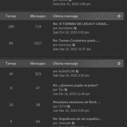
o
s
e
Dom Ene 31, 2016 1:06 pm
t
m
a
r
i
e
j
ú
m
n
e
Temas
Mensajes
Último mensaje
l
o
s
t
m
a
Re: VI TORNEO DE LEGACY CIDAD…
i
e
j
185
719
V
por
novotebeo
m
n
e
e
Sab Oct 10, 2015 5:02 pm
o
s
r
m
a
Re: Torneo Cockatrice gratis …
ú
e
j
94
1017
V
por
isura-kun
l
n
e
e
Sab Sep 15, 2012 11:37 am
t
s
r
i
a
ú
m
j
l
o
Temas
Mensajes
Último mensaje
e
t
m
i
e
V
por
du3nd3c1ll0
40
323
m
n
e
Sab Sep 24, 2016 2:02 am
o
s
r
m
a
ú
Re: ¿Quienes jugáis al poker?
e
j
8
47
l
V
por
Tito
n
e
t
e
Jue Dic 10, 2015 12:45 pm
s
i
r
a
m
Peculiares versiones de Rock …
ú
j
10
38
o
V
por
r377d
l
e
m
e
Jue Mar 10, 2016 9:05 pm
t
e
r
i
n
Re: Orgullosos de ser español…
ú
m
6
64
s
V
por
Jimesteb
l
o
a