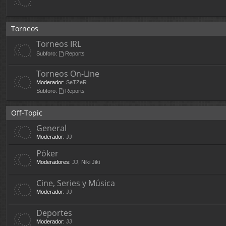
Torneos
Torneos IRL
Subforo:
Reports
Torneos On-Line
Moderador:
SeTZeR
Subforo:
Reports
Off-Topic
General
Moderador:
JJ
Póker
Moderadores:
JJ
,
Niki Jiki
Cine, Series y Música
Moderador:
JJ
Deportes
Moderador:
JJ