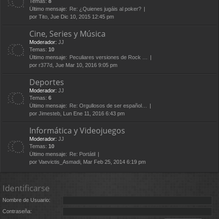
Temas:
8
Último mensaje:
Re: ¿Quienes jugáis al poker?
por
Tito
, Jue Dic 10, 2015 12:45 pm
Cine, Series y Música
Moderador:
JJ
Temas:
10
Último mensaje:
Peculiares versiones de Rock …
por
r377d
, Jue Mar 10, 2016 9:05 pm
Deportes
Moderador:
JJ
Temas:
6
Último mensaje:
Re: Orgullosos de ser español…
por
Jimesteb
, Lun Ene 11, 2016 6:43 pm
Informática y Videojuegos
Moderador:
JJ
Temas:
10
Último mensaje:
Re: Portátil
por
Vaevictis_Asmadi
, Mar Feb 25, 2014 6:19 pm
Identificarse
Nombre de Usuario:
Contraseña: