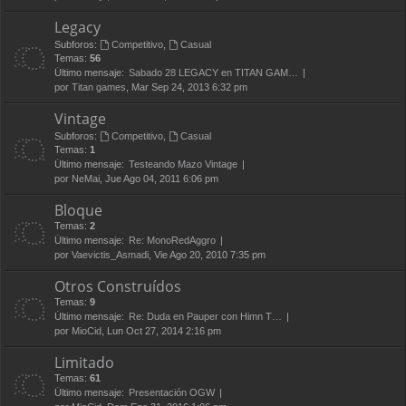
Legacy
Subforos:
Competitivo
,
Casual
Temas:
56
Último mensaje:
Sabado 28 LEGACY en TITAN GAM…
por
Titan games
, Mar Sep 24, 2013 6:32 pm
Vintage
Subforos:
Competitivo
,
Casual
Temas:
1
Último mensaje:
Testeando Mazo Vintage
por
NeMai
, Jue Ago 04, 2011 6:06 pm
Bloque
Temas:
2
Último mensaje:
Re: MonoRedAggro
por
Vaevictis_Asmadi
, Vie Ago 20, 2010 7:35 pm
Otros Construídos
Temas:
9
Último mensaje:
Re: Duda en Pauper con Himn T…
por
MioCid
, Lun Oct 27, 2014 2:16 pm
Limitado
Temas:
61
Último mensaje:
Presentación OGW