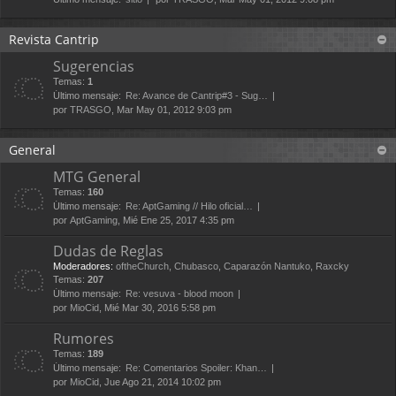
Revista Cantrip
Sugerencias
Temas:
1
Último mensaje:
Re: Avance de Cantrip#3 - Sug…
por
TRASGO
, Mar May 01, 2012 9:03 pm
General
MTG General
Temas:
160
Último mensaje:
Re: AptGaming // Hilo oficial…
por
AptGaming
, Mié Ene 25, 2017 4:35 pm
Dudas de Reglas
Moderadores:
oftheChurch
,
Chubasco
,
Caparazón Nantuko
,
Raxcky
Temas:
207
Último mensaje:
Re: vesuva - blood moon
por
MioCid
, Mié Mar 30, 2016 5:58 pm
Rumores
Temas:
189
Último mensaje:
Re: Comentarios Spoiler: Khan…
por
MioCid
, Jue Ago 21, 2014 10:02 pm