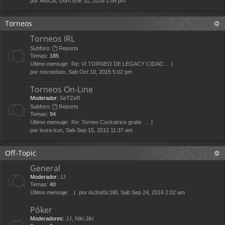
por
MioCid
, Dom Ene 31, 2016 1:06 pm
Torneos
Torneos IRL
Subforo:
Reports
Temas:
185
Último mensaje:
Re: VI TORNEO DE LEGACY CIDAD…
por
novotebeo
, Sab Oct 10, 2015 5:02 pm
Torneos On-Line
Moderador:
SeTZeR
Subforo:
Reports
Temas:
94
Último mensaje:
Re: Torneo Cockatrice gratis …
por
isura-kun
, Sab Sep 15, 2012 11:37 am
Off-Topic
General
Moderador:
JJ
Temas:
40
Último mensaje:
por
du3nd3c1ll0
, Sab Sep 24, 2016 2:02 am
Póker
Moderadores:
JJ
,
Niki Jiki