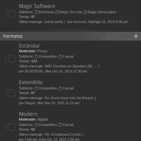
Magic Software
Subforos:
Bot Arena
,
Magic On-Line
,
Magic Workstation
Temas:
97
Último mensaje:
precio porfa
por
korssos
, Sab Ago 16, 2014 8:36 pm
Formatos
Estándar
Moderador:
Ponso
Subforos:
Competitivo
,
Casual
Temas:
133
Último mensaje:
MBC Devotion en Standard (By …
por
BLUEDEVIL
, Mar Oct 15, 2013 12:30 pm
Extendido
Subforos:
Competitivo
,
Casual
Temas:
87
Último mensaje:
Re: Event Deck Into the Breach
por
Diegus
, Mar Nov 01, 2011 11:23 pm
Modern
Moderador:
diggital
Subforos:
Competitivo
,
Casual
Temas:
52
Último mensaje:
Re: Griselbrand Combo
por
Pelirrojo
, Dom Dic 13, 2015 2:55 pm