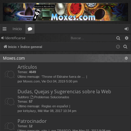
Inicio
Busc
Identificarse
nl
or
de
B
Inicio
Índice general
ac
os
nt
u
es
ifi
Moxes.com
s
Artículos
c
rá
ca
Temas:
4649
a
pi
rs
Último mensaje:
'Throne of Eldraine fuera de …
r
por
Moxes.com
, Vie Oct 04, 2019 5:00 pm
d
e
Dudas, Quejas y Sugerencias sobre la Web
os
Subforo:
Problemas Solucionados
Temas:
57
Último mensaje:
Reglas en español
por
kirbylazy
, Mié Mar 08, 2017 10:34 pm
Patrocinador
Temas:
12
Último mensaje:
sitio
por
TRASGO
, Mar May 01, 2012 9:08 pm