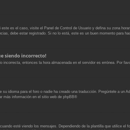
i este es el caso, visite el Panel de Control de Usuario y defina su zona hora
cias, debe estar registrado. Si no lo está, este es un buen momento para hac
ue siendo incorrecto!
ndo incorrecta, entonces la hora almacenada en el servidor es errónea. Por fa
 su idioma para el foro o nadie ha creado una traducción. Pregúntele a un Adm
ar más información en el sitio web de
phpBB
®
do esté viendo los mensajes. Dependiendo de la plantilla que utilice el foro