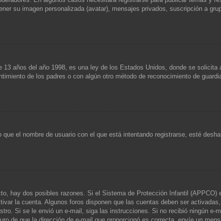
 tener su imagen personalizada (avatar), mensajes privados, suscripción a gr
años del año 1998, es una ley de los Estados Unidos, donde se solicita a lo
entimiento de los padres o con algún otro método de reconocimiento de guardia
 que el nombre de usuario con el que está intentando registrarse, esté desha
cto, hay dos posibles razones. Si el Sistema de Protección Infantil (APPCO) e
ctivar la cuenta. Algunos foros disponen que las cuentas deben ser activada
egistro. Si se le envió un e-mail, siga las instrucciones. Si no recibió ningún 
eguro de que la dirección de e-mail que proporcionó es correcta, envíe un mens