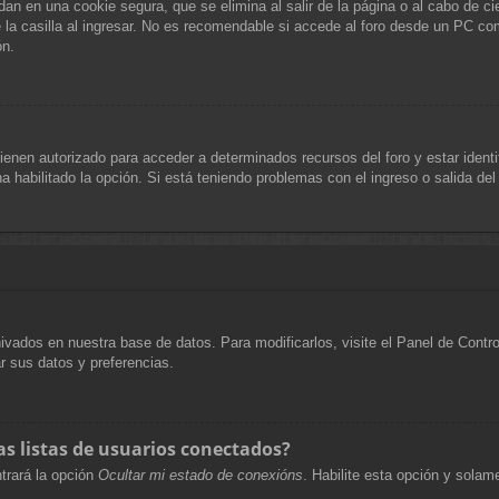
an en una cookie segura, que se elimina al salir de la página o al cabo de c
 casilla al ingresar. No es recomendable si accede al foro desde un PC compa
ón.
ienen autorizado para acceder a determinados recursos del foro y estar ident
ha habilitado la opción. Si está teniendo problemas con el ingreso o salida de
hivados en nuestra base de datos. Para modificarlos, visite el Panel de Cont
ar sus datos y preferencias.
s listas de usuarios conectados?
trará la opción
Ocultar mi estado de conexións
. Habilite esta opción y sola