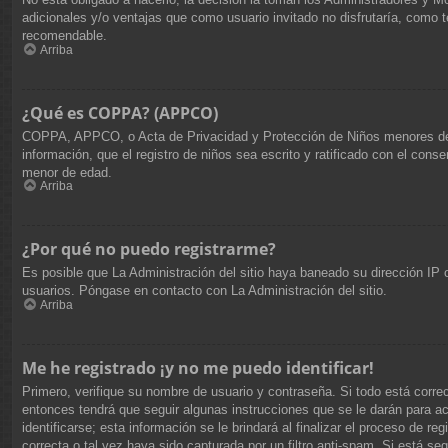
adicionales y/o ventajas que como usuario invitado no disfrutaría, como
recomendable.
Arriba
¿Qué es COPPA? (APPCO)
COPPA, APPCO, o Acta de Privacidad y Protección de Niños menores de 13 
información, que el registro de niños sea escrito y ratificado con el cons
menor de edad.
Arriba
¿Por qué no puedo registrarme?
Es posible que La Administración del sitio haya baneado su dirección IP o
usuarios. Póngase en contacto con La Administración del sitio.
Arriba
Me he registrado ¡y no me puedo identificar!
Primero, verifique su nombre de usuario y contraseña. Si todo está corre
entonces tendrá que seguir algunas instrucciones que se le darán para a
identificarse; esta información se le brindará al finalizar el proceso de r
correcta o tal vez haya sido capturada por un filtro anti-spam. Si está s