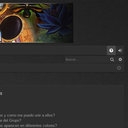
E
Buscar
Bú
FA
de
Q
nt
ifi
ca
s
rs
e
s y como me puedo unir a ellos?
e del Grupo?
s aparecen en diferentes colores?