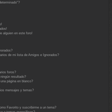
determinado"?
o!
ados!
e alguien en este foro!
gnorados?
arios de mi lista de Amigos e Ignorados?
rios foros?
ningún resultado?
una página en blanco?
pios mensajes y temas?
 como Favorito y suscribirme a un tema?
se a temas específicos?