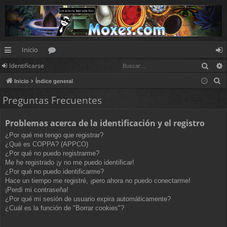
Inicio
Busc
Identificarse
nl
or
de
B
Inicio
Índice general
ac
os
nt
u
Preguntas Frecuentes
es
ifi
s
c
rá
ca
Problemas acerca de la identificación y el registro
a
pi
rs
¿Por qué me tengo que registrar?
r
¿Qué es COPPA? (APPCO)
d
e
¿Por qué no puedo registrarme?
Me he registrado ¡y no me puedo identificar!
os
¿Por qué no puedo identificarme?
Hace un tiempo me registré, ¡pero ahora no puedo conectarme!
¡Perdí mi contraseña!
¿Por qué mi sesión de usuario expira automáticamente?
¿Cuál es la función de "Borrar cookies"?