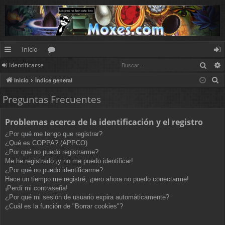
Inicio
Busc
Identificarse
nl
or
de
B
Inicio
Índice general
ac
os
nt
u
Preguntas Frecuentes
es
ifi
s
c
rá
ca
Problemas acerca de la identificación y el registro
a
pi
rs
¿Por qué me tengo que registrar?
r
¿Qué es COPPA? (APPCO)
d
e
¿Por qué no puedo registrarme?
Me he registrado ¡y no me puedo identificar!
os
¿Por qué no puedo identificarme?
Hace un tiempo me registré, ¡pero ahora no puedo conectarme!
¡Perdí mi contraseña!
¿Por qué mi sesión de usuario expira automáticamente?
¿Cuál es la función de "Borrar cookies"?