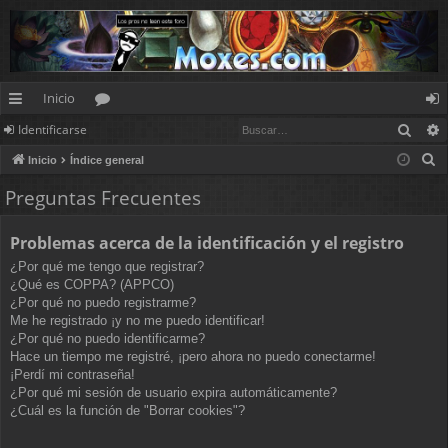
Inicio
Busc
Identificarse
nl
or
de
B
Inicio
Índice general
ac
os
nt
u
Preguntas Frecuentes
es
ifi
s
c
rá
ca
Problemas acerca de la identificación y el registro
a
pi
rs
¿Por qué me tengo que registrar?
r
¿Qué es COPPA? (APPCO)
d
e
¿Por qué no puedo registrarme?
Me he registrado ¡y no me puedo identificar!
os
¿Por qué no puedo identificarme?
Hace un tiempo me registré, ¡pero ahora no puedo conectarme!
¡Perdí mi contraseña!
¿Por qué mi sesión de usuario expira automáticamente?
¿Cuál es la función de "Borrar cookies"?